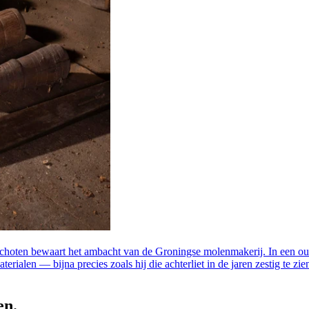
oten bewaart het ambacht van de Groningse molenmakerij. In een oud
alen — bijna precies zoals hij die achterliet in de jaren zestig te zie
en.