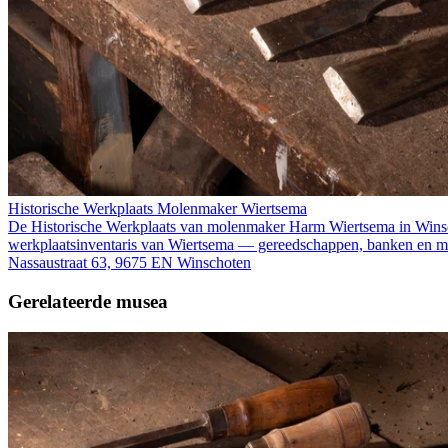
Historische Werkplaats Molenmaker Wiertsema
De Historische Werkplaats van molenmaker Harm Wiertsema in Winsch
werkplaatsinventaris van Wiertsema — gereedschappen, banken en materi
Nassaustraat 63, 9675 EN Winschoten
Gerelateerde musea