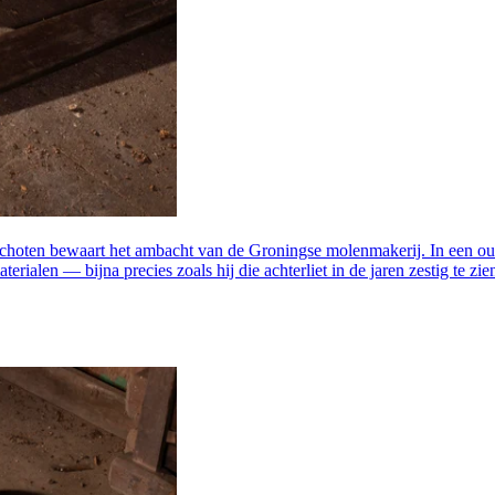
oten bewaart het ambacht van de Groningse molenmakerij. In een oud
alen — bijna precies zoals hij die achterliet in de jaren zestig te zie