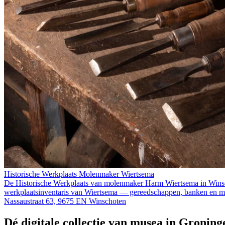
Historische Werkplaats Molenmaker Wiertsema
De Historische Werkplaats van molenmaker Harm Wiertsema in Winsch
werkplaatsinventaris van Wiertsema — gereedschappen, banken en materi
Nassaustraat 63, 9675 EN Winschoten
Dé digitale collectie van musea in Groning