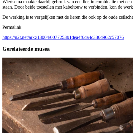
Wiertsema maakte daarbij gebruik van een lier, in combinatie met een
staan. Door beide toestellen met kabeltouw te verbinden, kon de we
De werking is te vergelijken met de lieren die ook op de oude zeils
Permalink
https://n2t.net/ark:/13004/0077253b1dea4f6da4c336d962c57076
Gerelateerde musea