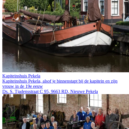
Kapiteinshuis Pekela
Kapiteinshuis Pekela, alsof je binnenstapt bij de kapitein en zijn
vrouw in de 19e eeuw
Ds. S. Tjadensstraat C 95, 9663 RD, Nieuwe Pekela