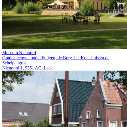
Museum Nienoord
Ontdek eeuwenoude rijtuigen, de Borg, het Koetshuis en de
Schelpengrot.
Nienoord 1, 9351 AC, Leek