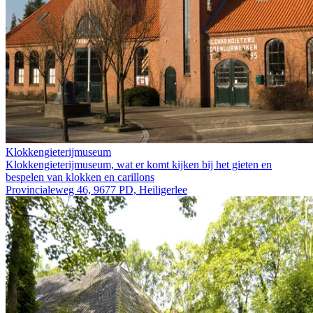
Klokkengieterijmuseum
Klokkengieterijmuseum, wat er komt kijken bij het gieten en
bespelen van klokken en carillons
Provincialeweg 46, 9677 PD, Heiligerlee