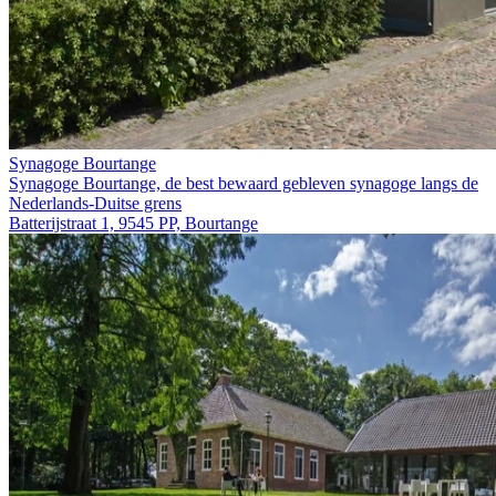
Synagoge Bourtange
Synagoge Bourtange, de best bewaard gebleven synagoge langs de
Nederlands-Duitse grens
Batterijstraat 1, 9545 PP, Bourtange