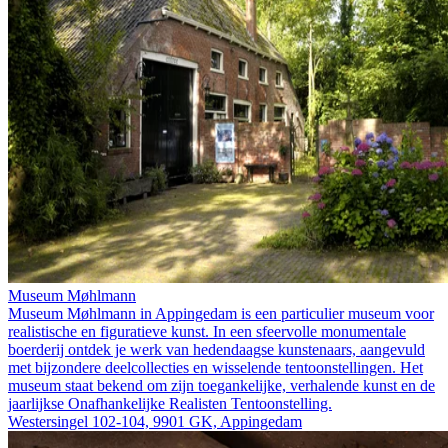
Museum Møhlmann
Museum Møhlmann in Appingedam is een particulier museum voor
realistische en figuratieve kunst. In een sfeervolle monumentale
boerderij ontdek je werk van hedendaagse kunstenaars, aangevuld
met bijzondere deelcollecties en wisselende tentoonstellingen. Het
museum staat bekend om zijn toegankelijke, verhalende kunst en de
jaarlijkse Onafhankelijke Realisten Tentoonstelling.
Westersingel 102-104, 9901 GK, Appingedam