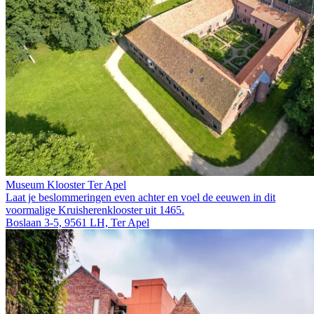
Museum Klooster Ter Apel
Laat je beslommeringen even achter en voel de eeuwen in dit
voormalige Kruis­heren­klooster uit 1465.
Boslaan 3-5, 9561 LH, Ter Apel