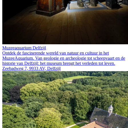
Muzeeaquarium Delfzijl
Ontdek de fascinerende wereld van natuur en cultuur in het
MuzeeAquarium. Van geologie en archeologie tot scheepvaart en de
historie van Delfzijl: het museum brengt het verleden tot leven.
Zeebadweg 7, 9933 AV, Delfzijl