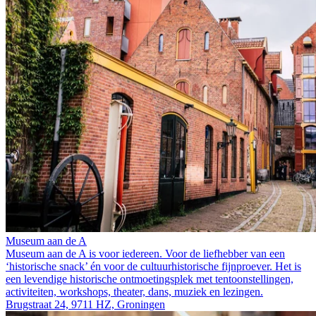
Museum aan de A
Museum aan de A is voor iedereen. Voor de liefhebber van een
‘historische snack’ én voor de cultuurhistorische fijnproever. Het is
een levendige historische ontmoetingsplek met tentoonstellingen,
activiteiten, workshops, theater, dans, muziek en lezingen.
Brugstraat 24, 9711 HZ, Groningen