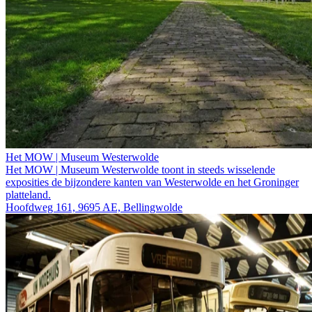
Het MOW | Museum Westerwolde
Het MOW | Museum Westerwolde toont in steeds wisselende
exposities de bijzondere kanten van Westerwolde en het Groninger
platteland.
Hoofdweg 161, 9695 AE, Bellingwolde