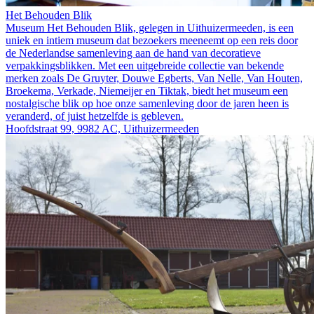
Het Behouden Blik
Museum Het Behouden Blik, gelegen in Uithuizermeeden, is een
uniek en intiem museum dat bezoekers meeneemt op een reis door
de Nederlandse samenleving aan de hand van decoratieve
verpakkingsblikken. Met een uitgebreide collectie van bekende
merken zoals De Gruyter, Douwe Egberts, Van Nelle, Van Houten,
Broekema, Verkade, Niemeijer en Tiktak, biedt het museum een
nostalgische blik op hoe onze samenleving door de jaren heen is
veranderd, of juist hetzelfde is gebleven.
Hoofdstraat 99, 9982 AC, Uithuizermeeden