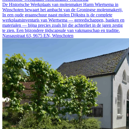
De Historische Werkplaats van molenmaker Harm Wiertsema in
Winschoten bewaart het ambacht van de Groningse molenmakerij.
In een oude graanschuur naast molen Dijkstra is de complete
werkplaatsinventaris van Wiertsema — gereedschappen, banken en
materialen — bijna precies zoals hij die achterliet in de jaren zestig
te zien. Een bijzondere tijdscapsule van vakmanschap en traditie.
Nassaustraat 63, 9675 EN, Winschoten