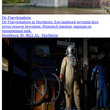
De Fraeylemaborg
De Fraeylemaborg in Slochteren. Een landgoed gevormd door
zeven eeuwen bewoning. Historisch interieur, museum en
monumentaal park.
Hoofdweg 30, 9621 AL, Slochteren