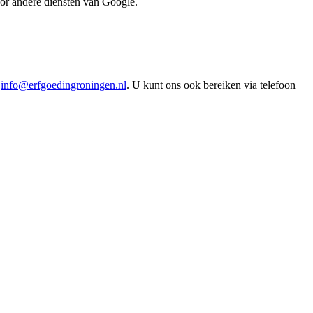
or andere diensten van Google.
a
info@erfgoedingroningen.nl
. U kunt ons ook bereiken via telefoon