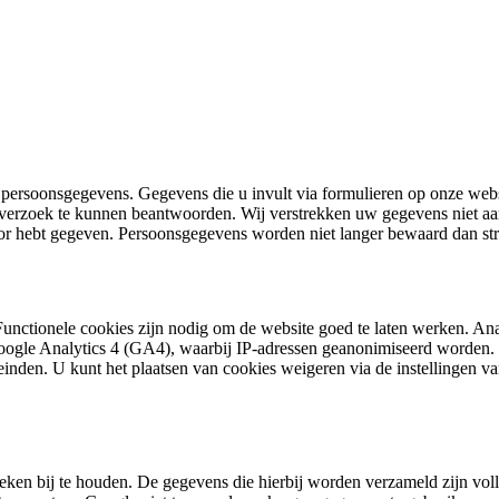
ersoonsgegevens. Gegevens die u invult via formulieren op onze websi
zoek te kunnen beantwoorden. Wij verstrekken uw gegevens niet aan der
or hebt gegeven. Persoonsgegevens worden niet langer bewaard dan stri
unctionele cookies zijn nodig om de website goed te laten werken. Analy
ogle Analytics 4 (GA4), waarbij IP-adressen geanonimiseerd worden. D
einden. U kunt het plaatsen van cookies weigeren via de instellingen 
eken bij te houden. De gegevens die hierbij worden verzameld zijn vol