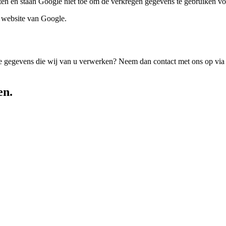
en en staan Google niet toe om de verkregen gegevens te gebruiken vo
 website van Google.
n de gegevens die wij van u verwerken? Neem dan contact met ons op vi
en.