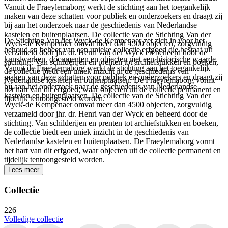
Vanuit de Fraeylemaborg werkt de stichting aan het toegankelijk
maken van deze schatten voor publiek en onderzoekers en draagt zij
bij aan het onderzoek naar de geschiedenis van Nederlandse
kastelen en buitenplaatsen. De collectie van de Stichting Van der
De Stichting Van der Wyck-de Kempenaer zet zich in voor het
Wyck-de Kempenaer omvat meer dan 4500 objecten, zorgvuldig
behoud en beheer van een unieke collectie erfgoed die bestaat uit
verzameld door jhr. dr. Henri van der Wyck en beheerd door de
kunstwerken, documenten en objecten met een historische waarde.
stichting. Van schilderijen en prenten tot archiefstukken en boeken,
Vanuit de Fraeylemaborg werkt de stichting aan het toegankelijk
de collectie biedt een uniek inzicht in de geschiedenis van
maken van deze schatten voor publiek en onderzoekers en draagt zij
Nederlandse kastelen en buitenplaatsen. De Fraeylemaborg vormt
bij aan het onderzoek naar de geschiedenis van Nederlandse
het hart van dit erfgoed, waar objecten uit de collectie permanent en
kastelen en buitenplaatsen. De collectie van de Stichting Van der
tijdelijk tentoongesteld worden.
Wyck-de Kempenaer omvat meer dan 4500 objecten, zorgvuldig
verzameld door jhr. dr. Henri van der Wyck en beheerd door de
stichting. Van schilderijen en prenten tot archiefstukken en boeken,
de collectie biedt een uniek inzicht in de geschiedenis van
Nederlandse kastelen en buitenplaatsen. De Fraeylemaborg vormt
het hart van dit erfgoed, waar objecten uit de collectie permanent en
tijdelijk tentoongesteld worden.
Lees meer
Collectie
226
Volledige collectie