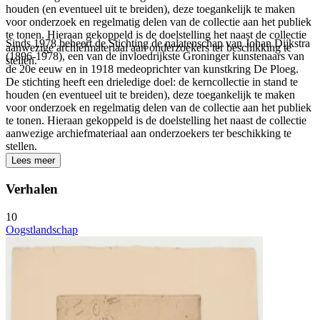
houden (en eventueel uit te breiden), deze toegankelijk te maken
voor onderzoek en regelmatig delen van de collectie aan het publiek
te tonen. Hieraan gekoppeld is de doelstelling het naast de collectie
Sinds 1978 beheert de Stichting de nalatenschap van Johan Dijkstra
aanwezige archiefmateriaal aan onderzoekers ter beschikking te
(1896-1978), een van de invloedrijkste Groninger kunstenaars van
stellen.
de 20e eeuw en in 1918 medeoprichter van kunstkring De Ploeg.
De stichting heeft een drieledige doel: de kerncollectie in stand te
houden (en eventueel uit te breiden), deze toegankelijk te maken
voor onderzoek en regelmatig delen van de collectie aan het publiek
te tonen. Hieraan gekoppeld is de doelstelling het naast de collectie
aanwezige archiefmateriaal aan onderzoekers ter beschikking te
stellen.
Lees meer
Verhalen
10
Oogstlandschap