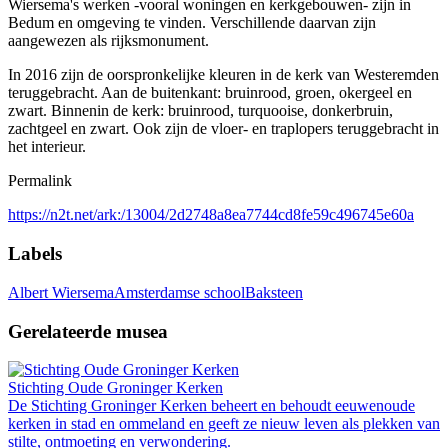
Wiersema's werken -vooral woningen en kerkgebouwen- zijn in
Bedum en omgeving te vinden. Verschillende daarvan zijn
aangewezen als rijksmonument.
In 2016 zijn de oorspronkelijke kleuren in de kerk van Westeremden
teruggebracht. Aan de buitenkant: bruinrood, groen, okergeel en
zwart. Binnenin de kerk: bruinrood, turquooise, donkerbruin,
zachtgeel en zwart. Ook zijn de vloer- en traplopers teruggebracht in
het interieur.
Permalink
https://n2t.net/ark:/13004/2d2748a8ea7744cd8fe59c496745e60a
Labels
Albert Wiersema
Amsterdamse school
Baksteen
Gerelateerde musea
Stichting Oude Groninger Kerken
De Stichting Groninger Kerken beheert en behoudt eeuwenoude
kerken in stad en ommeland en geeft ze nieuw leven als plekken van
stilte, ontmoeting en verwondering.