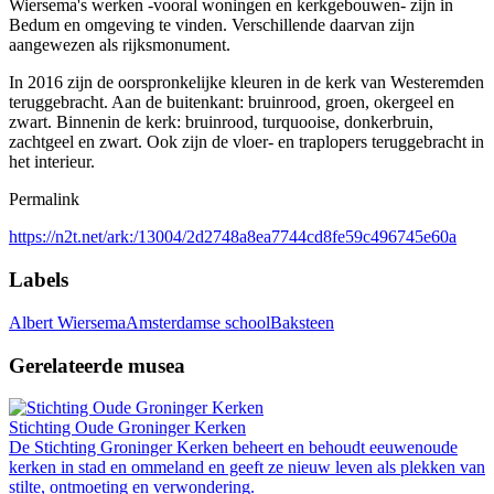
Wiersema's werken -vooral woningen en kerkgebouwen- zijn in
Bedum en omgeving te vinden. Verschillende daarvan zijn
aangewezen als rijksmonument.
In 2016 zijn de oorspronkelijke kleuren in de kerk van Westeremden
teruggebracht. Aan de buitenkant: bruinrood, groen, okergeel en
zwart. Binnenin de kerk: bruinrood, turquooise, donkerbruin,
zachtgeel en zwart. Ook zijn de vloer- en traplopers teruggebracht in
het interieur.
Permalink
https://n2t.net/ark:/13004/2d2748a8ea7744cd8fe59c496745e60a
Labels
Albert Wiersema
Amsterdamse school
Baksteen
Gerelateerde musea
Stichting Oude Groninger Kerken
De Stichting Groninger Kerken beheert en behoudt eeuwenoude
kerken in stad en ommeland en geeft ze nieuw leven als plekken van
stilte, ontmoeting en verwondering.