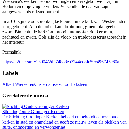
Wiersema's werken -vooral woningen en kerkgebouwen- zijn in
Bedum en omgeving te vinden. Verschillende daarvan zijn
aangewezen als rijksmonument.
In 2016 zijn de oorspronkelijke kleuren in de kerk van Westeremden
teruggebracht. Aan de buitenkant: bruinrood, groen, okergeel en
zwart. Binnenin de kerk: bruinrood, turquooise, donkerbruin,
zachtgeel en zwart. Ook zijn de vloer- en traplopers teruggebracht in
het interieur.
Permalink
https://n2t.net/ark:/13004/2d2748a8ea7744cd8fe59c496745e60a
Labels
Albert Wiersema
Amsterdamse school
Baksteen
Gerelateerde musea
Stichting Oude Groninger Kerken
De Stichting Groninger Kerken beheert en behoudt eeuwenoude
kerken in stad en ommeland en geeft ze nieuw leven als plekken van
stilte, ontmoeting en verwondering.