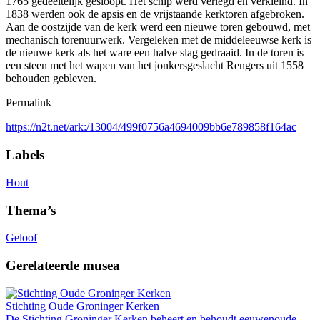
1765 gedeeltelijk gesloopt. Het schip werd verlegd en verkleind. In
1838 werden ook de apsis en de vrijstaande kerktoren afgebroken.
Aan de oostzijde van de kerk werd een nieuwe toren gebouwd, met
mechanisch torenuurwerk. Vergeleken met de middeleeuwse kerk is
de nieuwe kerk als het ware een halve slag gedraaid. In de toren is
een steen met het wapen van het jonkersgeslacht Rengers uit 1558
behouden gebleven.
Permalink
https://n2t.net/ark:/13004/499f0756a4694009bb6e789858f164ac
Labels
Hout
Thema’s
Geloof
Gerelateerde musea
Stichting Oude Groninger Kerken
De Stichting Groninger Kerken beheert en behoudt eeuwenoude