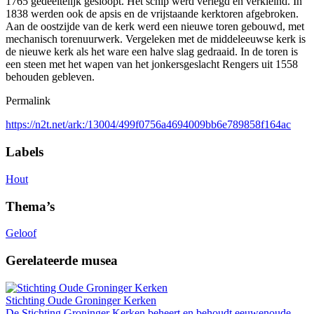
1765 gedeeltelijk gesloopt. Het schip werd verlegd en verkleind. In
1838 werden ook de apsis en de vrijstaande kerktoren afgebroken.
Aan de oostzijde van de kerk werd een nieuwe toren gebouwd, met
mechanisch torenuurwerk. Vergeleken met de middeleeuwse kerk is
de nieuwe kerk als het ware een halve slag gedraaid. In de toren is
een steen met het wapen van het jonkersgeslacht Rengers uit 1558
behouden gebleven.
Permalink
https://n2t.net/ark:/13004/499f0756a4694009bb6e789858f164ac
Labels
Hout
Thema’s
Geloof
Gerelateerde musea
Stichting Oude Groninger Kerken
De Stichting Groninger Kerken beheert en behoudt eeuwenoude