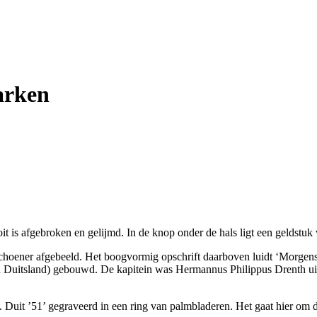
arken
it is afgebroken en gelijmd. In de knop onder de hals ligt een geldstuk
lschoener afgebeeld. Het boogvormig opschrift daarboven luidt ‘Morgen
 Duitsland) gebouwd. De kapitein was Hermannus Philippus Drenth uit 
Duit ’51’ gegraveerd in een ring van palmbladeren. Het gaat hier om d