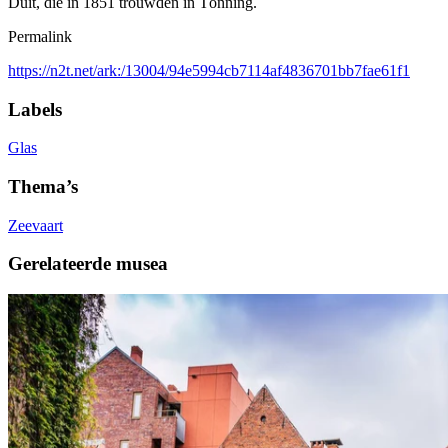
Duit, die in 1851 trouwden in Tönning.
Permalink
https://n2t.net/ark:/13004/94e5994cb7114af4836701bb7fae61f1
Labels
Glas
Thema’s
Zeevaart
Gerelateerde musea