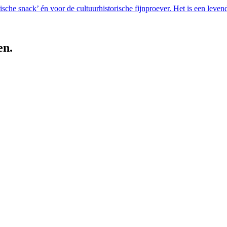
che snack’ én voor de cultuurhistorische fijnproever. Het is een levend
en.