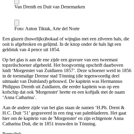
Van Drenth en Duit van Denemarken
Foto: Anton Tiktak, Arte del Norte
Een glazen (huwelijks)bokaal of wijnglas met een zilveren hals, die
ooit is afgebroken en gelijmd. In de knop onder de hals ligt een
geldstuk van 4 pence uit 1854.
Op het glas is aan de ene zijde een gravure van een tweemast
topzeilschoener afgebeeld. Het boogvormig opschrift daarboven
luidt ‘Morgenster van Zuidlaren 1857’. Deze schoener werd in 1856
in de toenmalige Deense stad Tönning (die tegenwoordig deel
uitmaakt van Duitsland) gebouwd. De kapitein was Hermannus
Philippus Drenth uit Zuidlaren, die eerder kapitein was op een
kofschip dat ook 'Morgenster' heette en een koftjalk met de naam
‘Anna Catharina’.
Aan de andere zijde van het glas staan de namen ‘H.Ph. Drent &
H.C. Duit ’51’ gegraveerd in een ring van palmbladeren. Het gaat
hier om de kapitein van de 'Morgenster' en zijn echtgenote Anna
Catharina Duit, die in 1851 trouwden in Tönning.
Permalink