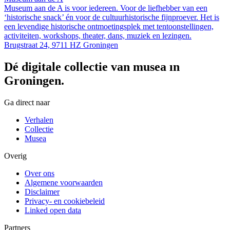
Museum aan de A is voor iedereen. Voor de liefhebber van een
‘historische snack’ én voor de cultuurhistorische fijnproever. Het is
een levendige historische ontmoetingsplek met tentoonstellingen,
activiteiten, workshops, theater, dans, muziek en lezingen.
Brugstraat 24, 9711 HZ Groningen
Dé digitale collectie van musea in
Groningen.
Ga direct naar
Verhalen
Collectie
Musea
Overig
Over ons
Algemene voorwaarden
Disclaimer
Privacy- en cookiebeleid
Linked open data
Partners