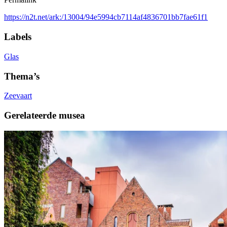
https://n2t.net/ark:/13004/94e5994cb7114af4836701bb7fae61f1
Labels
Glas
Thema’s
Zeevaart
Gerelateerde musea