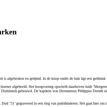
arken
it is afgebroken en gelijmd. In de knop onder de hals ligt een geldstuk
lschoener afgebeeld. Het boogvormig opschrift daarboven luidt ‘Morgen
 Duitsland) gebouwd. De kapitein was Hermannus Philippus Drenth uit 
Duit ’51’ gegraveerd in een ring van palmbladeren. Het gaat hier om d