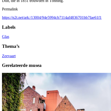
Duit, die in 1851 trouwden in Tönning.
Permalink
https://n2t.net/ark:/13004/94e5994cb7114af4836701bb7fae61f1
Labels
Glas
Thema’s
Zeevaart
Gerelateerde musea