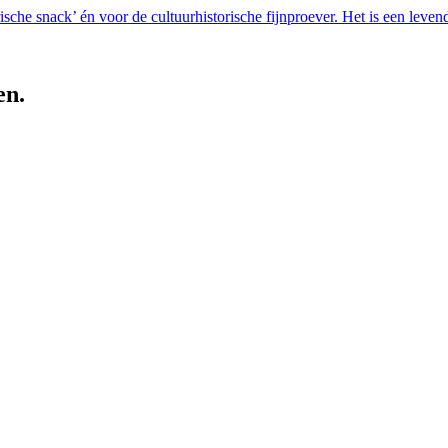
che snack’ én voor de cultuurhistorische fijnproever. Het is een levend
en.