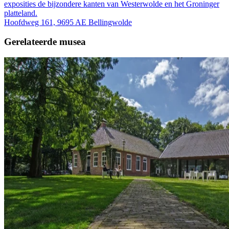
exposities de bijzondere kanten van Westerwolde en het Groninger
platteland.
Hoofdweg 161, 9695 AE Bellingwolde
Gerelateerde musea