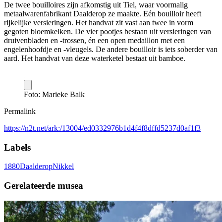
De twee bouilloires zijn afkomstig uit Tiel, waar voormalig
metaalwarenfabrikant Daalderop ze maakte. Eén bouilloir heeft
rijkelijke versieringen. Het handvat zit vast aan twee in vorm
gegoten bloemkelken. De vier pootjes bestaan uit versieringen van
druivenbladen en -trossen, én een open medaillon met een
engelenhoofdje en -vleugels. De andere bouilloir is iets soberder van
aard. Het handvat van deze waterketel bestaat uit bamboe.
Foto: Marieke Balk
Permalink
https://n2t.net/ark:/13004/ed0332976b1d4f4f8dffd5237d0af1f3
Labels
1880
Daalderop
Nikkel
Gerelateerde musea