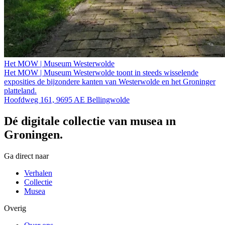
Het MOW | Museum Westerwolde
Het MOW | Museum Westerwolde toont in steeds wisselende
exposities de bijzondere kanten van Westerwolde en het Groninger
platteland.
Hoofdweg 161, 9695 AE Bellingwolde
Dé digitale collectie van musea in
Groningen.
Ga direct naar
Verhalen
Collectie
Musea
Overig