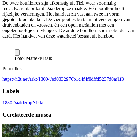
De twee bouilloires zijn afkomstig uit Tiel, waar voormalig
metaalwarenfabrikant Daalderop ze maakte. Eén bouilloir heeft
rijkelijke versieringen. Het handvat zit vast aan twee in vorm
gegoten bloemkelken. De vier pootjes bestaan uit versieringen van
druivenbladen en -trossen, én een open medaillon met een
engelenhoofdje en -vleugels. De andere bouilloir is iets soberder van
aard. Het handvat van deze waterketel bestaat uit bamboe.
Foto: Marieke Balk
Permalink
https://n2t.net/ark:/13004/ed0332976b1d4f4f8dffd5237d0af1f3
Labels
1880
Daalderop
Nikkel
Gerelateerde musea