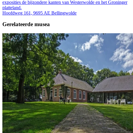
exposities de bijzondere kanten van Westerwolde en het Groninger
platteland.
Hoofdweg 161, 9695 AE Bellingwolde
Gerelateerde musea