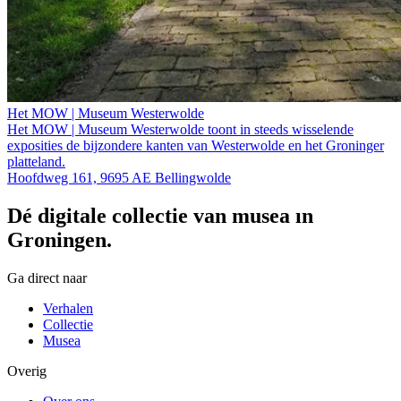
Het MOW | Museum Westerwolde
Het MOW | Museum Westerwolde toont in steeds wisselende
exposities de bijzondere kanten van Westerwolde en het Groninger
platteland.
Hoofdweg 161, 9695 AE Bellingwolde
Dé digitale collectie van musea in
Groningen.
Ga direct naar
Verhalen
Collectie
Musea
Overig