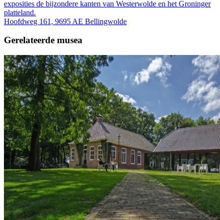
exposities de bijzondere kanten van Westerwolde en het Groninger
platteland.
Hoofdweg 161, 9695 AE Bellingwolde
Gerelateerde musea