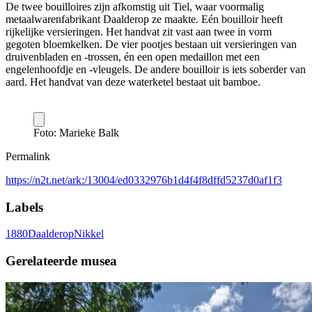
De twee bouilloires zijn afkomstig uit Tiel, waar voormalig
metaalwarenfabrikant Daalderop ze maakte. Eén bouilloir heeft
rijkelijke versieringen. Het handvat zit vast aan twee in vorm
gegoten bloemkelken. De vier pootjes bestaan uit versieringen van
druivenbladen en -trossen, én een open medaillon met een
engelenhoofdje en -vleugels. De andere bouilloir is iets soberder van
aard. Het handvat van deze waterketel bestaat uit bamboe.
Foto: Marieke Balk
Permalink
https://n2t.net/ark:/13004/ed0332976b1d4f4f8dffd5237d0af1f3
Labels
1880
Daalderop
Nikkel
Gerelateerde musea