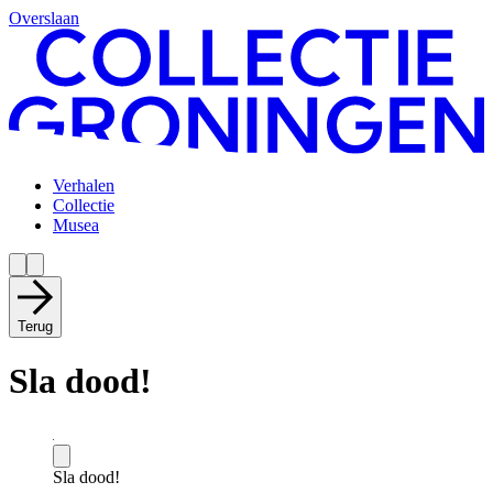
Overslaan
Verhalen
Collectie
Musea
Terug
Sla dood!
Sla dood!