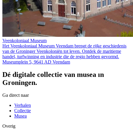
Veenkoloniaal Museum
Het Veenkoloniaal Museum Veendam brengt de rijke geschiedenis
van de Groninger Veenkoloniën tot leven. Ontdek de maritieme
handel, turfwinning en industrie die de regio hebben gevormd.
Museumplein 5, 9641 AD Veendam
Dé digitale collectie van musea in
Groningen.
Ga direct naar
Verhalen
Collectie
Musea
Overig