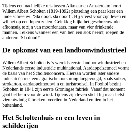
Tijdens een nachtelijke reis tussen Alkmaar en Amsterdam hoort
Willem Albert Scholten (1819-1892) plotseling een paar keer een
luide schreeuw: ‘Sla dood, sla dood!’. Hij vreest voor zijn leven en
wil het op een lopen zetten. Gelukkig blijkt het geschreeuw niet
afkomstig te zijn van moordenaars, maar van vier drinkende
mannen. Telkens wanneer een van hen een slok neemt, roepen de
anderen: ‘Sla dood!’
De opkomst van een landbouwindustrieel
Willem Albert Scholten is ’s werelds eerste landbouwindustrieel en
Nederlands eerste industriële multinational. Aardappelzetmeel vormt
de basis van het Scholtenconcern. Hieraan worden later andere
industrieën met een agrarische oorsprong toegevoegd, zoals suiker,
strokarton, aardappelmoutwijn en turfstrooisel. In Foxhol begint
Scholten in 1841 zijn eerste Groningse fabriek. Vanaf dat moment
gaat het hem voor de wind. Tijdens zijn leven sticht hij maar liefst
vierentwintig fabrieken: veertien in Nederland en tien in het
buitenland.
Het Scholtenhuis en een leven in
schilderijen