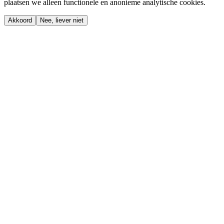
plaatsen we alleen functionele en anonieme analytische cookies.
Akkoord
Nee, liever niet