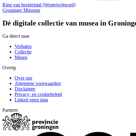
Ring van bergkristal (Westerwijtwerd)
Groninger Museum
Dé digitale collectie van musea in Groning
Ga direct naar
Verhalen
Collectie
Musea
Overig
Over ons
Algemene voorwaarden
Disclaimer
Privacy- en cookiebeleid
Linked open data
Partners