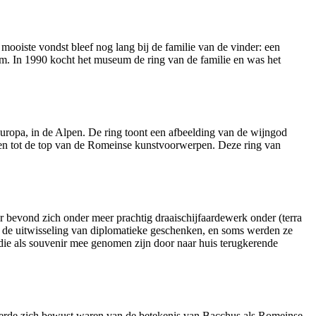
ooiste vondst bleef nog lang bij de familie van de vinder: een
um. In 1990 kocht het museum de ring van de familie en was het
uropa, in de Alpen. De ring toont een afbeelding van de wijngod
ren tot de top van de Romeinse kunstvoorwerpen. Deze ring van
 bevond zich onder meer prachtig draaischijfaardewerk onder (terra
or de uitwisseling van diplomatieke geschenken, en soms werden ze
die als souvenir mee genomen zijn door naar huis terugkerende
n wierde zich bewust waren van de betekenis van Bacchus als Romeinse