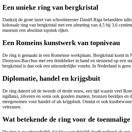
Een unieke ring van bergkristal
Dankzij de grote inzet van schoolmeester Daniël Riga belandden tallo
kolossale ring van bergkristal met een afmeting van 4,5 bij 3,6 cent
museum een absoluut topstuk rijker.
Een Romeins kunstwerk van topniveau
De ring is gemaakt in een Romeinse werkplaats. Bergkristal komt in 
Dionysos-Bacchus met een drinkbeker in hand en steunend op een sta
bergkristal is dan ook een uitzonderlijke vondst. In Nederland is gee
Diplomatie, handel en krijgsbuit
De ring dateert uit de tweede of derde eeuw, een tijd waarin veel R
sigillata), zilveren en soms ook gouden munten, bronzen beeldjes en
meegenomen voor handel of als krijgsbuit. Omdat er ook kustbewoners
veteranen.
Wat betekende de ring voor de toenmalige
De ring is zo uitzonderlijk dat hij waarschijnlijk heeft gediend als