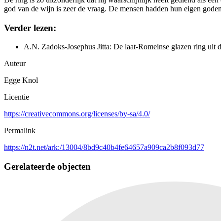
god van de wijn is zeer de vraag. De mensen hadden hun eigen gode
Verder lezen:
A.N. Zadoks-Josephus Jitta: De laat-Romeinse glazen ring uit
Auteur
Egge Knol
Licentie
https://creativecommons.org/licenses/by-sa/4.0/
Permalink
https://n2t.net/ark:/13004/8bd9c40b4fe64657a909ca2b8f093d77
Gerelateerde objecten