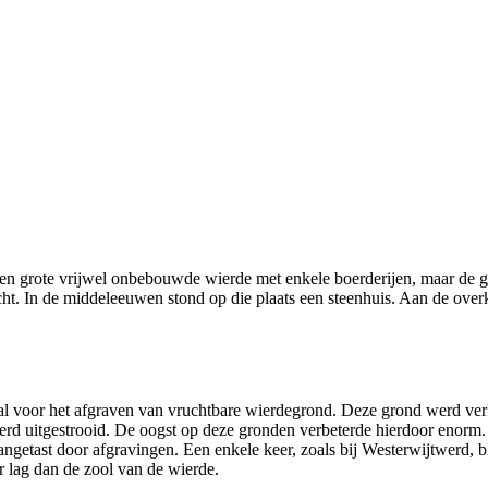
 een grote vrijwel onbebouwde wierde met enkele boerderijen, maar de
ht. In de middeleeuwen stond op die plaats een steenhuis. Aan de over
voor het afgraven van vruchtbare wierdegrond. Deze grond werd verko
werd uitgestrooid. De oogst op deze gronden verbeterde hierdoor enorm
ngetast door afgravingen. Een enkele keer, zoals bij Westerwijtwerd, b
r lag dan de zool van de wierde.