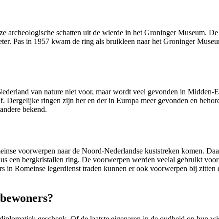
ze archeologische schatten uit de wierde in het Groninger Museum. De m
imeter. Pas in 1957 kwam de ring als bruikleen naar het Groninger Muse
Nederland van nature niet voor, maar wordt veel gevonden in Midden-E
f. Dergelijke ringen zijn her en der in Europa meer gevonden en beho
n andere bekend.
omeinse voorwerpen naar de Noord-Nederlandse kuststreken komen. Daar
 dus een bergkristallen ring. De voorwerpen werden veelal gebruikt vo
 in Romeinse legerdienst traden kunnen er ook voorwerpen bij zitten 
 bewoners?
 een diplomatiek geschenk. Of de laatste eigenaren in de oudheid op hu