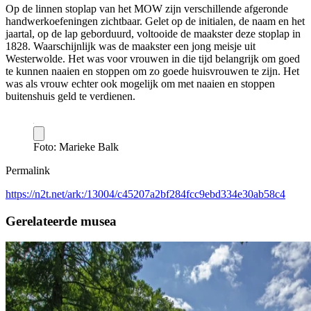
Op de linnen stoplap van het MOW zijn verschillende afgeronde
handwerkoefeningen zichtbaar. Gelet op de initialen, de naam en het
jaartal, op de lap geborduurd, voltooide de maakster deze stoplap in
1828. Waarschijnlijk was de maakster een jong meisje uit
Westerwolde. Het was voor vrouwen in die tijd belangrijk om goed
te kunnen naaien en stoppen om zo goede huisvrouwen te zijn. Het
was als vrouw echter ook mogelijk om met naaien en stoppen
buitenshuis geld te verdienen.
Foto: Marieke Balk
Permalink
https://n2t.net/ark:/13004/c45207a2bf284fcc9ebd334e30ab58c4
Gerelateerde musea