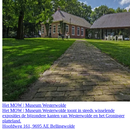
Het MOW | Museum Westerwolde
Het MOW | Museum Westerwolde toont in steeds wisselende
exposities de bijzondere kanten van Westerwolde en het Groninger
platteland.
Hoofdweg 161, 9695 AE Bellingwolde