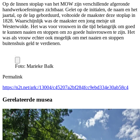
Op de linnen stoplap van het MOW zijn verschillende afgeronde
handwerkoefeningen zichtbaar. Gelet op de initialen, de naam en het
jaartal, op de lap geborduurd, voltooide de maakster deze stoplap in
1828. Waarschijnlijk was de maakster een jong meisje uit
Westerwolde. Het was voor vrouwen in die tijd belangrijk om goed
te kunnen naaien en stoppen om zo goede huisvrouwen te zijn. Het
was als vrouw echter ook mogelijk om met naaien en stoppen
buitenshuis geld te verdienen.
Foto: Marieke Balk
Permalink
https://n2t.net/ark:/13004/c45207a2bf284fcc9ebd334e30ab58c4
Gerelateerde musea