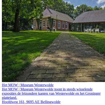
Het MOW | Museum Westerwolde
Het MOW | Museum Westerwolde toont in steeds wisselende
exposities de bijzondere kanten van Westerwolde en het Groninger
platteland.
Hoofdweg 161, 9695 AE Bellingwolde