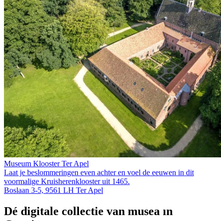
Museum Klooster Ter Apel
Laat je beslommeringen even achter en voel de eeuwen in dit
voormalige Kruis­heren­klooster uit 1465.
Boslaan 3-5, 9561 LH Ter Apel
Dé digitale collectie van musea in