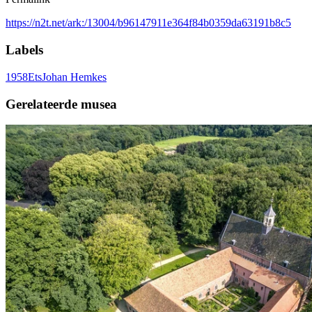
https://n2t.net/ark:/13004/b96147911e364f84b0359da63191b8c5
Labels
1958
Ets
Johan Hemkes
Gerelateerde musea