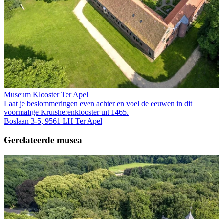
Museum Klooster Ter Apel
Laat je beslommeringen even achter en voel de eeuwen in dit
voormalige Kruis­heren­klooster uit 1465.
Boslaan 3-5, 9561 LH Ter Apel
Gerelateerde musea