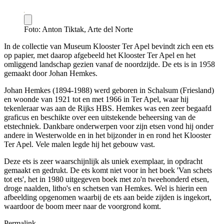
Foto: Anton Tiktak, Arte del Norte
In de collectie van Museum Klooster Ter Apel bevindt zich een ets
op papier, met daarop afgebeeld het Klooster Ter Apel en het
omliggend landschap gezien vanaf de noordzijde. De ets is in 1958
gemaakt door Johan Hemkes.
Johan Hemkes (1894-1988) werd geboren in Schalsum (Friesland)
en woonde van 1921 tot en met 1966 in Ter Apel, waar hij
tekenleraar was aan de Rijks HBS. Hemkes was een zeer begaafd
graficus en beschikte over een uitstekende beheersing van de
etstechniek. Dankbare onderwerpen voor zijn etsen vond hij onder
andere in Westerwolde en in het bijzonder in en rond het Klooster
Ter Apel. Vele malen legde hij het gebouw vast.
Deze ets is zeer waarschijnlijk als uniek exemplaar, in opdracht
gemaakt en gedrukt. De ets komt niet voor in het boek 'Van schets
tot ets', het in 1980 uitgegeven boek met zo'n tweehonderd etsen,
droge naalden, litho's en schetsen van Hemkes. Wel is hierin een
afbeelding opgenomen waarbij de ets aan beide zijden is ingekort,
waardoor de boom meer naar de voorgrond komt.
Permalink