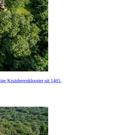
e Kruis­heren­klooster uit 1465.