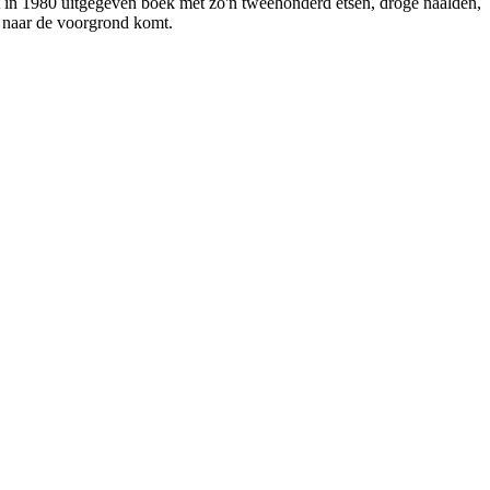
het in 1980 uitgegeven boek met zo'n tweehonderd etsen, droge naalden,
r naar de voorgrond komt.