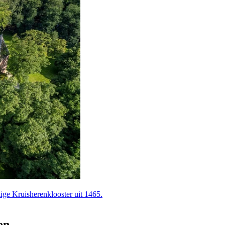
e Kruis­heren­klooster uit 1465.
en.