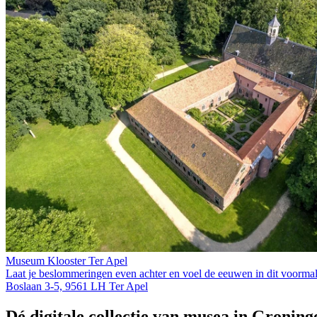
Museum Klooster Ter Apel
Laat je beslommeringen even achter en voel de eeuwen in dit voormalig
Boslaan 3-5, 9561 LH Ter Apel
Dé digitale collectie van musea in Groning