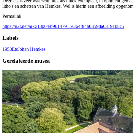
Deze ets is zeer waarschijnlijk als uniek exemplaar, in opdracht gema
litho's en schetsen van Hemkes. Wel is hierin een afbeelding opgeno
Permalink
https://n2t.net/ark:/13004/b96147911e364f84b0359da63191b8c5
Labels
1958
Ets
Johan Hemkes
Gerelateerde musea