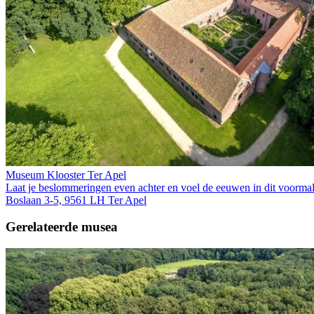
Museum Klooster Ter Apel
Laat je beslommeringen even achter en voel de eeuwen in dit voormalig
Boslaan 3-5, 9561 LH Ter Apel
Gerelateerde musea