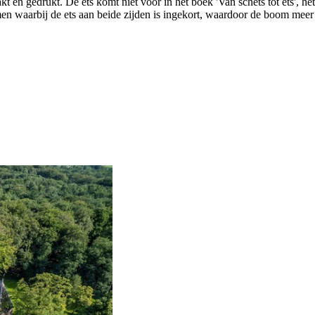
akt en gedrukt. De ets komt niet voor in het boek 'Van schets tot ets', 
men waarbij de ets aan beide zijden is ingekort, waardoor de boom mee