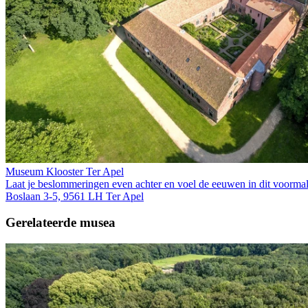
Museum Klooster Ter Apel
Laat je beslommeringen even achter en voel de eeuwen in dit voormalig
Boslaan 3-5, 9561 LH Ter Apel
Gerelateerde musea