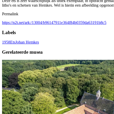
Deze ets is zeer waarschijnlijk als uniek exemplaar, in opdracht gema
litho's en schetsen van Hemkes. Wel is hierin een afbeelding opgeno
Permalink
https://n2t.net/ark:/13004/b96147911e364f84b0359da63191b8c5
Labels
1958
Ets
Johan Hemkes
Gerelateerde musea