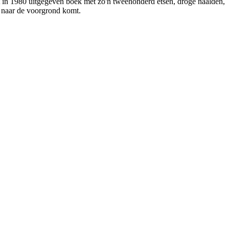
het in 1980 uitgegeven boek met zo'n tweehonderd etsen, droge naalden,
r naar de voorgrond komt.