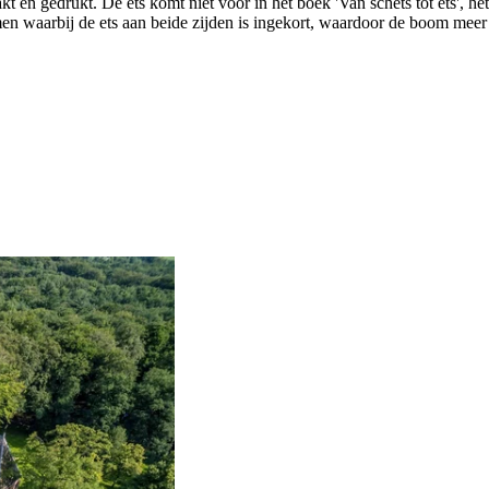
akt en gedrukt. De ets komt niet voor in het boek 'Van schets tot ets', 
men waarbij de ets aan beide zijden is ingekort, waardoor de boom mee