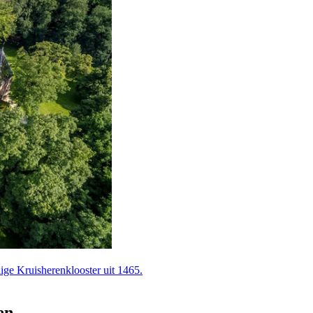
e Kruis­heren­klooster uit 1465.
en.