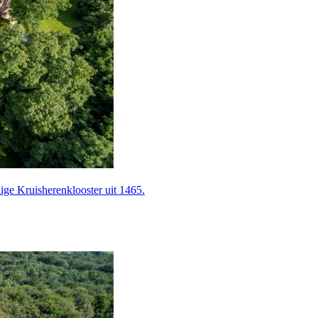
e Kruis­heren­klooster uit 1465.