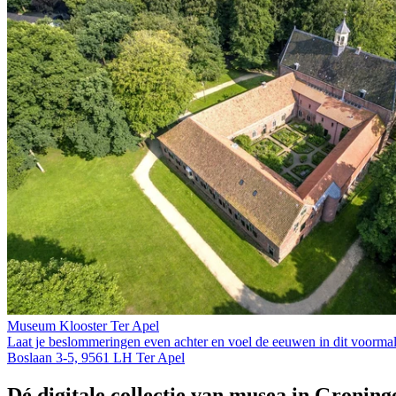
Museum Klooster Ter Apel
Laat je beslommeringen even achter en voel de eeuwen in dit voormalig
Boslaan 3-5, 9561 LH Ter Apel
Dé digitale collectie van musea in Groning