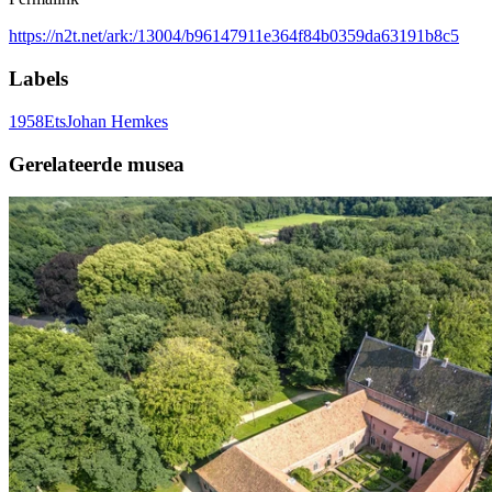
https://n2t.net/ark:/13004/b96147911e364f84b0359da63191b8c5
Labels
1958
Ets
Johan Hemkes
Gerelateerde musea