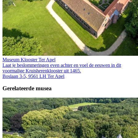
Museum Klooster Ter Apel
Laat je beslommeringen even achter en voel de eeuwen in dit
voormalige Kruis­heren­klooster uit 1465.
Boslaan 3-5, 9561 LH Ter Apel
Gerelateerde musea