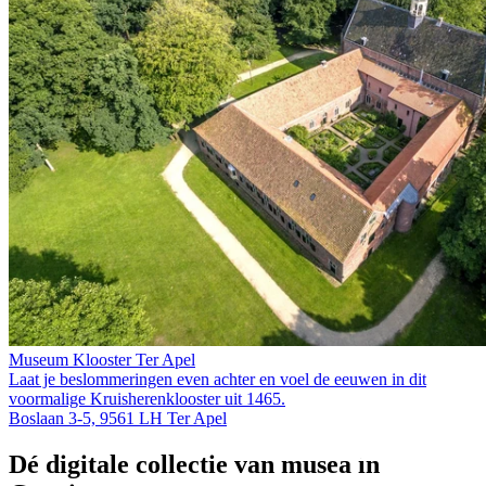
Museum Klooster Ter Apel
Laat je beslommeringen even achter en voel de eeuwen in dit
voormalige Kruis­heren­klooster uit 1465.
Boslaan 3-5, 9561 LH Ter Apel
Dé digitale collectie van musea in