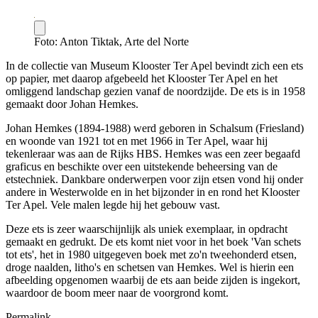
Foto: Anton Tiktak, Arte del Norte
In de collectie van Museum Klooster Ter Apel bevindt zich een ets
op papier, met daarop afgebeeld het Klooster Ter Apel en het
omliggend landschap gezien vanaf de noordzijde. De ets is in 1958
gemaakt door Johan Hemkes.
Johan Hemkes (1894-1988) werd geboren in Schalsum (Friesland)
en woonde van 1921 tot en met 1966 in Ter Apel, waar hij
tekenleraar was aan de Rijks HBS. Hemkes was een zeer begaafd
graficus en beschikte over een uitstekende beheersing van de
etstechniek. Dankbare onderwerpen voor zijn etsen vond hij onder
andere in Westerwolde en in het bijzonder in en rond het Klooster
Ter Apel. Vele malen legde hij het gebouw vast.
Deze ets is zeer waarschijnlijk als uniek exemplaar, in opdracht
gemaakt en gedrukt. De ets komt niet voor in het boek 'Van schets
tot ets', het in 1980 uitgegeven boek met zo'n tweehonderd etsen,
droge naalden, litho's en schetsen van Hemkes. Wel is hierin een
afbeelding opgenomen waarbij de ets aan beide zijden is ingekort,
waardoor de boom meer naar de voorgrond komt.
Permalink