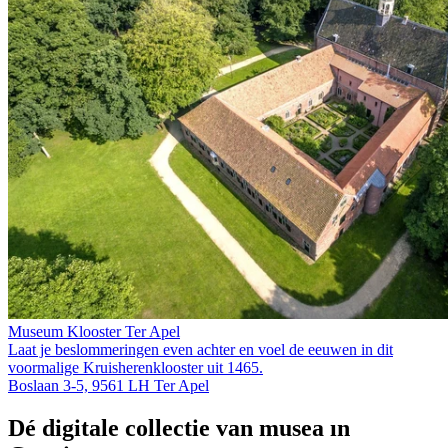
Museum Klooster Ter Apel
Laat je beslommeringen even achter en voel de eeuwen in dit
voormalige Kruis­heren­klooster uit 1465.
Boslaan 3-5, 9561 LH Ter Apel
Dé digitale collectie van musea in