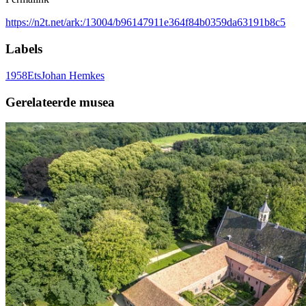
https://n2t.net/ark:/13004/b96147911e364f84b0359da63191b8c5
Labels
1958
Ets
Johan Hemkes
Gerelateerde musea