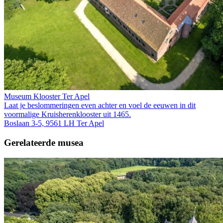
Museum Klooster Ter Apel
Laat je beslommeringen even achter en voel de eeuwen in dit
voormalige Kruis­heren­klooster uit 1465.
Boslaan 3-5, 9561 LH Ter Apel
Gerelateerde musea