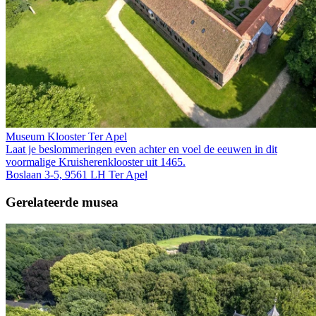
Museum Klooster Ter Apel
Laat je beslommeringen even achter en voel de eeuwen in dit
voormalige Kruis­heren­klooster uit 1465.
Boslaan 3-5, 9561 LH Ter Apel
Gerelateerde musea