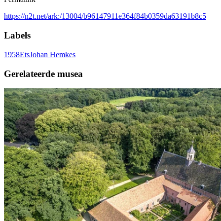
https://n2t.net/ark:/13004/b96147911e364f84b0359da63191b8c5
Labels
1958
Ets
Johan Hemkes
Gerelateerde musea