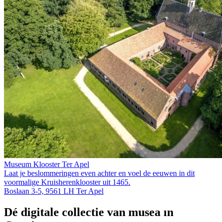
Museum Klooster Ter Apel
Laat je beslommeringen even achter en voel de eeuwen in dit
voormalige Kruis­heren­klooster uit 1465.
Boslaan 3-5, 9561 LH Ter Apel
Dé digitale collectie van musea in