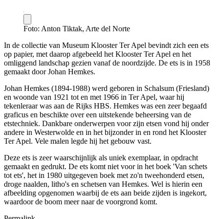
Foto: Anton Tiktak, Arte del Norte
In de collectie van Museum Klooster Ter Apel bevindt zich een ets
op papier, met daarop afgebeeld het Klooster Ter Apel en het
omliggend landschap gezien vanaf de noordzijde. De ets is in 1958
gemaakt door Johan Hemkes.
Johan Hemkes (1894-1988) werd geboren in Schalsum (Friesland)
en woonde van 1921 tot en met 1966 in Ter Apel, waar hij
tekenleraar was aan de Rijks HBS. Hemkes was een zeer begaafd
graficus en beschikte over een uitstekende beheersing van de
etstechniek. Dankbare onderwerpen voor zijn etsen vond hij onder
andere in Westerwolde en in het bijzonder in en rond het Klooster
Ter Apel. Vele malen legde hij het gebouw vast.
Deze ets is zeer waarschijnlijk als uniek exemplaar, in opdracht
gemaakt en gedrukt. De ets komt niet voor in het boek 'Van schets
tot ets', het in 1980 uitgegeven boek met zo'n tweehonderd etsen,
droge naalden, litho's en schetsen van Hemkes. Wel is hierin een
afbeelding opgenomen waarbij de ets aan beide zijden is ingekort,
waardoor de boom meer naar de voorgrond komt.
Permalink