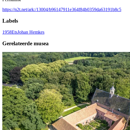
https://n2t.net/ark:/13004/b96147911e364f84b0359da63191b8c5
Labels
1958
Ets
Johan Hemkes
Gerelateerde musea