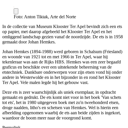
Foto: Anton Tiktak, Arte del Norte
In de collectie van Museum Klooster Ter Apel bevindt zich een ets
op papier, met daarop afgebeeld het Klooster Ter Apel en het
omliggend landschap gezien vanaf de noordzijde. De ets is in 1958
gemaakt door Johan Hemkes.
Johan Hemkes (1894-1988) werd geboren in Schalsum (Friesland)
en woonde van 1921 tot en met 1966 in Ter Apel, waar hij
tekenleraar was aan de Rijks HBS. Hemkes was een zeer begaafd
graficus en beschikte over een uitstekende beheersing van de
etstechniek. Dankbare onderwerpen voor zijn etsen vond hij onder
andere in Westerwolde en in het bijzonder in en rond het Klooster
Ter Apel. Vele malen legde hij het gebouw vast.
Deze ets is zeer waarschijnlijk als uniek exemplaar, in opdracht
gemaakt en gedrukt. De ets komt niet voor in het boek 'Van schets
tot ets', het in 1980 uitgegeven boek met zo'n tweehonderd etsen,
droge naalden, litho's en schetsen van Hemkes. Wel is hierin een
afbeelding opgenomen waarbij de ets aan beide zijden is ingekort,
waardoor de boom meer naar de voorgrond komt.
Permalink