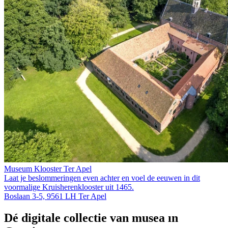
Museum Klooster Ter Apel
Laat je beslommeringen even achter en voel de eeuwen in dit
voormalige Kruis­heren­klooster uit 1465.
Boslaan 3-5, 9561 LH Ter Apel
Dé digitale collectie van musea in