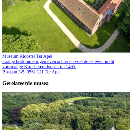
Museum Klooster Ter Apel
Laat je beslommeringen even achter en voel de eeuwen in dit
voormalige Kruis­heren­klooster uit 1465.
Boslaan 3-5, 9561 LH Ter Apel
Gerelateerde musea