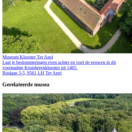
Museum Klooster Ter Apel
Laat je beslommeringen even achter en voel de eeuwen in dit
voormalige Kruis­heren­klooster uit 1465.
Boslaan 3-5, 9561 LH Ter Apel
Gerelateerde musea