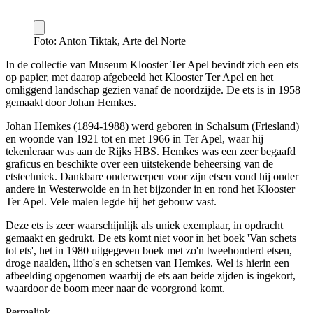
Foto: Anton Tiktak, Arte del Norte
In de collectie van Museum Klooster Ter Apel bevindt zich een ets
op papier, met daarop afgebeeld het Klooster Ter Apel en het
omliggend landschap gezien vanaf de noordzijde. De ets is in 1958
gemaakt door Johan Hemkes.
Johan Hemkes (1894-1988) werd geboren in Schalsum (Friesland)
en woonde van 1921 tot en met 1966 in Ter Apel, waar hij
tekenleraar was aan de Rijks HBS. Hemkes was een zeer begaafd
graficus en beschikte over een uitstekende beheersing van de
etstechniek. Dankbare onderwerpen voor zijn etsen vond hij onder
andere in Westerwolde en in het bijzonder in en rond het Klooster
Ter Apel. Vele malen legde hij het gebouw vast.
Deze ets is zeer waarschijnlijk als uniek exemplaar, in opdracht
gemaakt en gedrukt. De ets komt niet voor in het boek 'Van schets
tot ets', het in 1980 uitgegeven boek met zo'n tweehonderd etsen,
droge naalden, litho's en schetsen van Hemkes. Wel is hierin een
afbeelding opgenomen waarbij de ets aan beide zijden is ingekort,
waardoor de boom meer naar de voorgrond komt.
Permalink