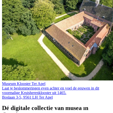
Museum Klooster Ter Apel
Laat je beslommeringen even achter en voel de eeuwen in dit
voormalige Kruis­heren­klooster uit 1465.
Boslaan 3-5, 9561 LH Ter Apel
Dé digitale collectie van musea in