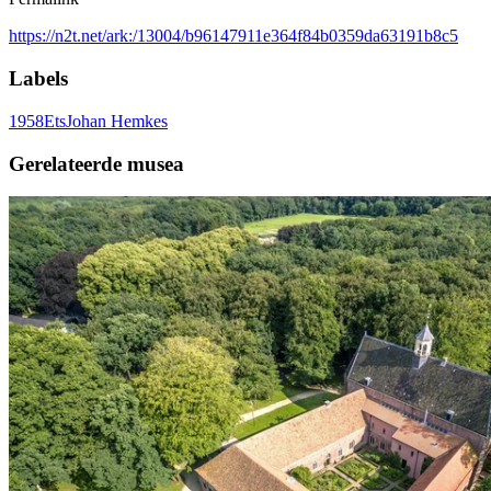
https://n2t.net/ark:/13004/b96147911e364f84b0359da63191b8c5
Labels
1958
Ets
Johan Hemkes
Gerelateerde musea