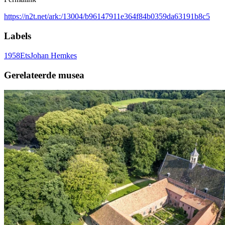
https://n2t.net/ark:/13004/b96147911e364f84b0359da63191b8c5
Labels
1958
Ets
Johan Hemkes
Gerelateerde musea