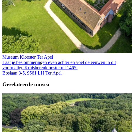
Museum Klooster Ter Apel
Laat je beslommeringen even achter en voel de eeuwen in dit
voormalige Kruis­heren­klooster uit 1465.
Boslaan 3-5, 9561 LH Ter Apel
Gerelateerde musea