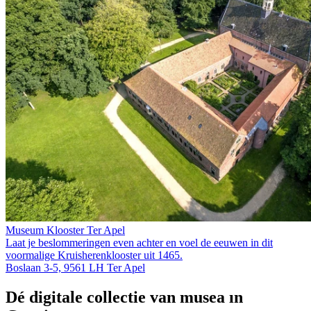
Museum Klooster Ter Apel
Laat je beslommeringen even achter en voel de eeuwen in dit
voormalige Kruis­heren­klooster uit 1465.
Boslaan 3-5, 9561 LH Ter Apel
Dé digitale collectie van musea in