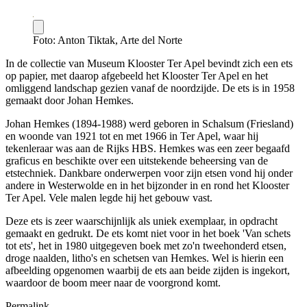
Foto: Anton Tiktak, Arte del Norte
In de collectie van Museum Klooster Ter Apel bevindt zich een ets
op papier, met daarop afgebeeld het Klooster Ter Apel en het
omliggend landschap gezien vanaf de noordzijde. De ets is in 1958
gemaakt door Johan Hemkes.
Johan Hemkes (1894-1988) werd geboren in Schalsum (Friesland)
en woonde van 1921 tot en met 1966 in Ter Apel, waar hij
tekenleraar was aan de Rijks HBS. Hemkes was een zeer begaafd
graficus en beschikte over een uitstekende beheersing van de
etstechniek. Dankbare onderwerpen voor zijn etsen vond hij onder
andere in Westerwolde en in het bijzonder in en rond het Klooster
Ter Apel. Vele malen legde hij het gebouw vast.
Deze ets is zeer waarschijnlijk als uniek exemplaar, in opdracht
gemaakt en gedrukt. De ets komt niet voor in het boek 'Van schets
tot ets', het in 1980 uitgegeven boek met zo'n tweehonderd etsen,
droge naalden, litho's en schetsen van Hemkes. Wel is hierin een
afbeelding opgenomen waarbij de ets aan beide zijden is ingekort,
waardoor de boom meer naar de voorgrond komt.
Permalink