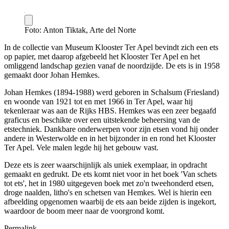
Foto: Anton Tiktak, Arte del Norte
In de collectie van Museum Klooster Ter Apel bevindt zich een ets
op papier, met daarop afgebeeld het Klooster Ter Apel en het
omliggend landschap gezien vanaf de noordzijde. De ets is in 1958
gemaakt door Johan Hemkes.
Johan Hemkes (1894-1988) werd geboren in Schalsum (Friesland)
en woonde van 1921 tot en met 1966 in Ter Apel, waar hij
tekenleraar was aan de Rijks HBS. Hemkes was een zeer begaafd
graficus en beschikte over een uitstekende beheersing van de
etstechniek. Dankbare onderwerpen voor zijn etsen vond hij onder
andere in Westerwolde en in het bijzonder in en rond het Klooster
Ter Apel. Vele malen legde hij het gebouw vast.
Deze ets is zeer waarschijnlijk als uniek exemplaar, in opdracht
gemaakt en gedrukt. De ets komt niet voor in het boek 'Van schets
tot ets', het in 1980 uitgegeven boek met zo'n tweehonderd etsen,
droge naalden, litho's en schetsen van Hemkes. Wel is hierin een
afbeelding opgenomen waarbij de ets aan beide zijden is ingekort,
waardoor de boom meer naar de voorgrond komt.
Permalink