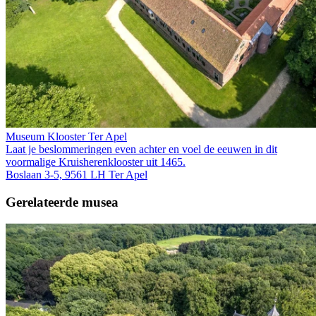
Museum Klooster Ter Apel
Laat je beslommeringen even achter en voel de eeuwen in dit
voormalige Kruis­heren­klooster uit 1465.
Boslaan 3-5, 9561 LH Ter Apel
Gerelateerde musea