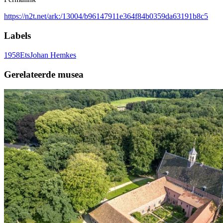
https://n2t.net/ark:/13004/b96147911e364f84b0359da63191b8c5
Labels
1958
Ets
Johan Hemkes
Gerelateerde musea