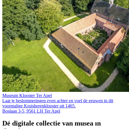
Museum Klooster Ter Apel
Laat je beslommeringen even achter en voel de eeuwen in dit
voormalige Kruis­heren­klooster uit 1465.
Boslaan 3-5, 9561 LH Ter Apel
Dé digitale collectie van musea in