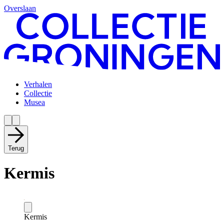
Overslaan
Verhalen
Collectie
Musea
Terug
Kermis
Kermis