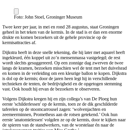
Foto: John Stoel, Groninger Museum
Twee keer per jaar, in mei en rond 28 augustus, staat Groningen
geheel in het teken van de kermis. In de stad is er dan een enorme
drukte en komen bezoekers uit de gehele provincie op de
kermisattracties af.
Dijkstra heeft in deze snelle tekening, die hij later met aquarel heeft
ingekleurd, één koppel uit zo’n mensenmassa vastgelegd; de rest
wordt slechts gesuggereerd. Op een zonnige dag zwerven de twee
langs de kramen, bezoeken misschien wel de tent met het duivelsrad
en komen in de verleiding om een kleurige ballon te kopen. Dijkstra
is dol op de kermis; door de jaren heen legt hij in verschillende
technieken de tenten, de bedrijvigheid en de opgetogen stemming
vast. Ook houdt hij ervan de bezoekers te observeren.
Volgens Dijkstra kregen hij en zijn collega’s van De Ploeg hun
eerste 'schilderlessen' op de kermis, toen ze de dik geschilderde
taferelen op de stoomcarrousel zagen: ‘wolvenjachten en
zeemeerminnen, Prometheus aan de rotsen getekend.’ Ook hun
eerste 'anatomielessen' volgden ze op de kermis, door te kijken naar
de spieren van de standwerkers, van de worstelaar én naar de