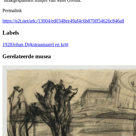
‘strakgespannen truitjes van Miss Gretha.’
Permalink
https://n2t.net/ark:/13004/ed0348ee49af4c6b870ff54626c846a8
Labels
1928
Johan Dijkstra
aquarel en krijt
Gerelateerde musea