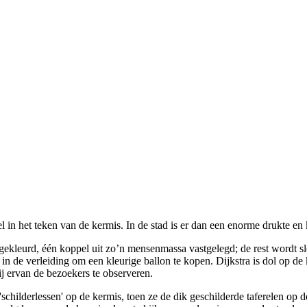
l in het teken van de kermis. In de stad is er dan een enorme drukte en 
ft ingekleurd, één koppel uit zo’n mensenmassa vastgelegd; de rest word
 de verleiding om een kleurige ballon te kopen. Dijkstra is dol op de k
j ervan de bezoekers te observeren.
 'schilderlessen' op de kermis, toen ze de dik geschilderde taferelen 