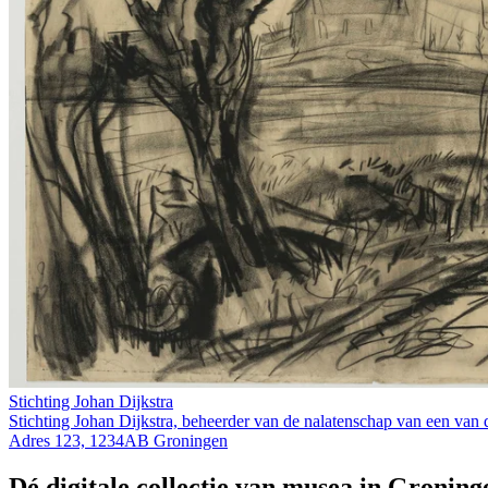
Stichting Johan Dijkstra
Stichting Johan Dijkstra, beheerder van de nalatenschap van een van 
Adres 123, 1234AB Groningen
Dé digitale collectie van musea in Groning