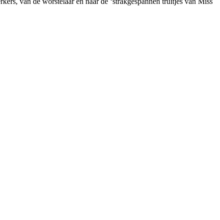
kers, van de worstelaar én naar de ‘strakgespannen truitjes van Miss