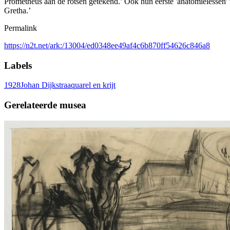
Prometheus aan de rotsen getekend.’ Ook hun eerste 'anatomielessen' 
Gretha.’
Permalink
https://n2t.net/ark:/13004/ed0348ee49af4c6b870ff54626c846a8
Labels
1928
Johan Dijkstra
aquarel en krijt
Gerelateerde musea