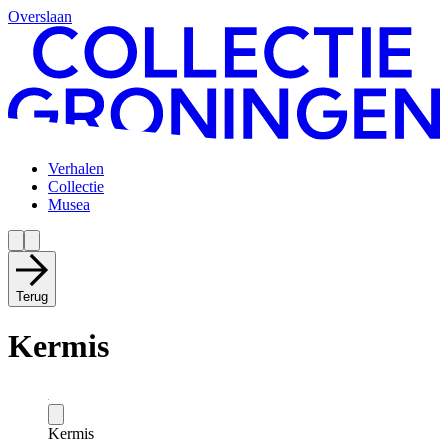
Overslaan
Verhalen
Collectie
Musea
Terug
Kermis
Kermis