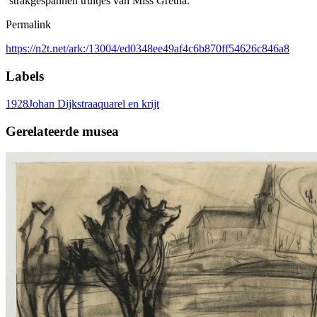
‘strakgespannen truitjes van Miss Gretha.’
Permalink
https://n2t.net/ark:/13004/ed0348ee49af4c6b870ff54626c846a8
Labels
1928
Johan Dijkstra
aquarel en krijt
Gerelateerde musea