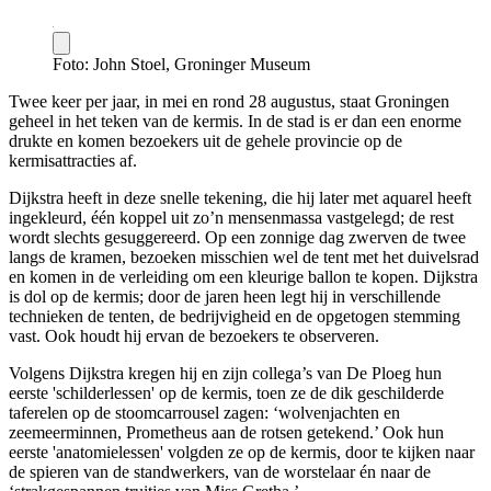
Foto: John Stoel, Groninger Museum
Twee keer per jaar, in mei en rond 28 augustus, staat Groningen
geheel in het teken van de kermis. In de stad is er dan een enorme
drukte en komen bezoekers uit de gehele provincie op de
kermisattracties af.
Dijkstra heeft in deze snelle tekening, die hij later met aquarel heeft
ingekleurd, één koppel uit zo’n mensenmassa vastgelegd; de rest
wordt slechts gesuggereerd. Op een zonnige dag zwerven de twee
langs de kramen, bezoeken misschien wel de tent met het duivelsrad
en komen in de verleiding om een kleurige ballon te kopen. Dijkstra
is dol op de kermis; door de jaren heen legt hij in verschillende
technieken de tenten, de bedrijvigheid en de opgetogen stemming
vast. Ook houdt hij ervan de bezoekers te observeren.
Volgens Dijkstra kregen hij en zijn collega’s van De Ploeg hun
eerste 'schilderlessen' op de kermis, toen ze de dik geschilderde
taferelen op de stoomcarrousel zagen: ‘wolvenjachten en
zeemeerminnen, Prometheus aan de rotsen getekend.’ Ook hun
eerste 'anatomielessen' volgden ze op de kermis, door te kijken naar
de spieren van de standwerkers, van de worstelaar én naar de