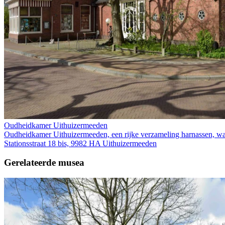
Oudheidkamer Uithuizermeeden
Oudheidkamer Uithuizermeeden, een rijke verzameling harnassen, wa
Stationsstraat 18 bis, 9982 HA Uithuizermeeden
Gerelateerde musea