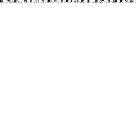
le expansie en met het nieuwe motto wilde hij aangeven dat de Straat