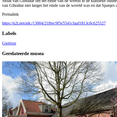
Straat van Gibraltar om het einde van de wereld in de klassieke oud
van Gibraltar niet langer het einde van de wereld was en dat Spanjes a
Permalink
https://n2t.net/ark:/13004/21fbec9f5e5541cfaaf1813c6c625527
Labels
Gietijzer
Gerelateerde musea