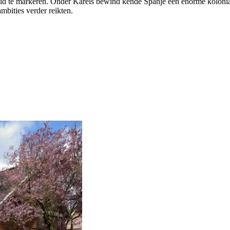
heid te markeren. Onder Karels bewind kende Spanje een enorme kolonia
mbities verder reikten.