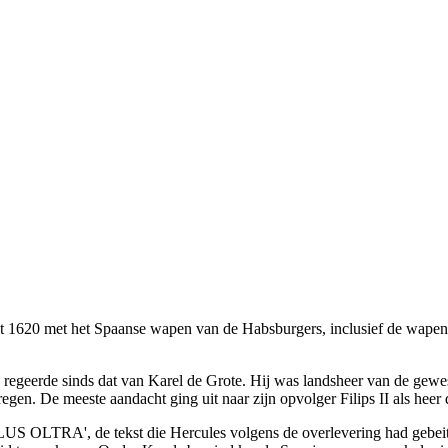
at uit 1620 met het Spaanse wapen van de Habsburgers, inclusief de wa
k regeerde sinds dat van Karel de Grote. Hij was landsheer van de gew
regen. De meeste aandacht ging uit naar zijn opvolger Filips II als heer
S OLTRA', de tekst die Hercules volgens de overlevering had gebeite