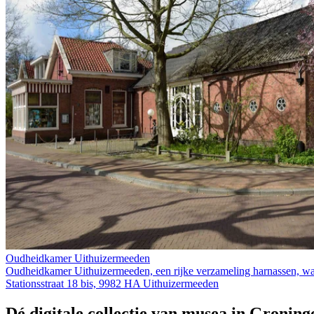
Oudheidkamer Uithuizermeeden
Oudheidkamer Uithuizermeeden, een rijke verzameling harnassen, wa
Stationsstraat 18 bis, 9982 HA Uithuizermeeden
Dé digitale collectie van musea in Groning