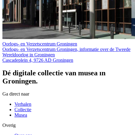
Oorlogs- en Verzetscentrum Groningen
Oorlogs- en Verzetscentrum Groningen, informatie over de Tweede
Wereldoorlog in Groningen
Cascadeplein 4, 9726 AD Groningen
Dé digitale collectie van musea in
Groningen.
Ga direct naar
Verhalen
Collectie
Musea
Overig