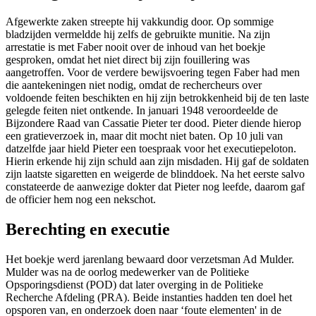
Afgewerkte zaken streepte hij vakkundig door. Op sommige
bladzijden vermeldde hij zelfs de gebruikte munitie. Na zijn
arrestatie is met Faber nooit over de inhoud van het boekje
gesproken, omdat het niet direct bij zijn fouillering was
aangetroffen. Voor de verdere bewijsvoering tegen Faber had men
die aantekeningen niet nodig, omdat de rechercheurs over
voldoende feiten beschikten en hij zijn betrokkenheid bij de ten laste
gelegde feiten niet ontkende. In januari 1948 veroordeelde de
Bijzondere Raad van Cassatie Pieter ter dood. Pieter diende hierop
een gratieverzoek in, maar dit mocht niet baten. Op 10 juli van
datzelfde jaar hield Pieter een toespraak voor het executiepeloton.
Hierin erkende hij zijn schuld aan zijn misdaden. Hij gaf de soldaten
zijn laatste sigaretten en weigerde de blinddoek. Na het eerste salvo
constateerde de aanwezige dokter dat Pieter nog leefde, daarom gaf
de officier hem nog een nekschot.
Berechting en executie
Het boekje werd jarenlang bewaard door verzetsman Ad Mulder.
Mulder was na de oorlog medewerker van de Politieke
Opsporingsdienst (POD) dat later overging in de Politieke
Recherche Afdeling (PRA). Beide instanties hadden ten doel het
opsporen van, en onderzoek doen naar ‘foute elementen' in de