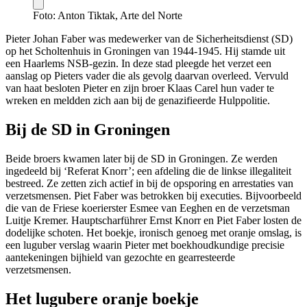
Foto: Anton Tiktak, Arte del Norte
Pieter Johan Faber was medewerker van de Sicherheitsdienst (SD)
op het Scholtenhuis in Groningen van 1944-1945. Hij stamde uit
een Haarlems NSB-gezin. In deze stad pleegde het verzet een
aanslag op Pieters vader die als gevolg daarvan overleed. Vervuld
van haat besloten Pieter en zijn broer Klaas Carel hun vader te
wreken en meldden zich aan bij de genazifieerde Hulppolitie.
Bij de SD in Groningen
Beide broers kwamen later bij de SD in Groningen. Ze werden
ingedeeld bij ‘Referat Knorr’; een afdeling die de linkse illegaliteit
bestreed. Ze zetten zich actief in bij de opsporing en arrestaties van
verzetsmensen. Piet Faber was betrokken bij executies. Bijvoorbeeld
die van de Friese koerierster Esmee van Eeghen en de verzetsman
Luitje Kremer. Hauptscharführer Ernst Knorr en Piet Faber losten de
dodelijke schoten. Het boekje, ironisch genoeg met oranje omslag, is
een luguber verslag waarin Pieter met boekhoudkundige precisie
aantekeningen bijhield van gezochte en gearresteerde
verzetsmensen.
Het lugubere oranje boekje