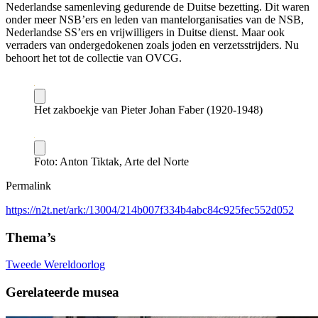
Nederlandse samenleving gedurende de Duitse bezetting. Dit waren
onder meer NSB’ers en leden van mantelorganisaties van de NSB,
Nederlandse SS’ers en vrijwilligers in Duitse dienst. Maar ook
verraders van ondergedokenen zoals joden en verzetsstrijders. Nu
behoort het tot de collectie van OVCG.
Het zakboekje van Pieter Johan Faber (1920-1948)
Foto: Anton Tiktak, Arte del Norte
Permalink
https://n2t.net/ark:/13004/214b007f334b4abc84c925fec552d052
Thema’s
Tweede Wereldoorlog
Gerelateerde musea