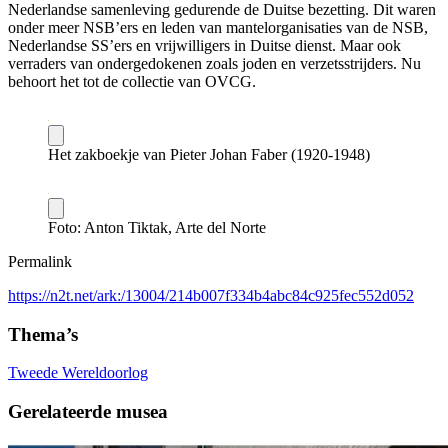
Nederlandse samenleving gedurende de Duitse bezetting. Dit waren
onder meer NSB’ers en leden van mantelorganisaties van de NSB,
Nederlandse SS’ers en vrijwilligers in Duitse dienst. Maar ook
verraders van ondergedokenen zoals joden en verzetsstrijders. Nu
behoort het tot de collectie van OVCG.
Het zakboekje van Pieter Johan Faber (1920-1948)
Foto: Anton Tiktak, Arte del Norte
Permalink
https://n2t.net/ark:/13004/214b007f334b4abc84c925fec552d052
Thema’s
Tweede Wereldoorlog
Gerelateerde musea