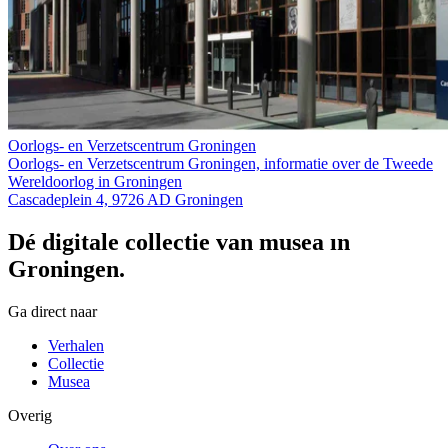
Oorlogs- en Verzetscentrum Groningen
Oorlogs- en Verzetscentrum Groningen, informatie over de Tweede
Wereldoorlog in Groningen
Cascadeplein 4, 9726 AD Groningen
Dé digitale collectie van musea in
Groningen.
Ga direct naar
Verhalen
Collectie
Musea
Overig