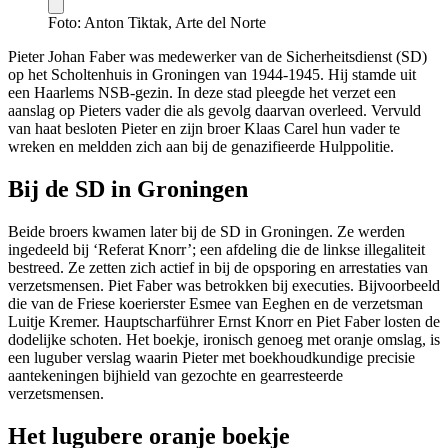
Foto: Anton Tiktak, Arte del Norte
Pieter Johan Faber was medewerker van de Sicherheitsdienst (SD)
op het Scholtenhuis in Groningen van 1944-1945. Hij stamde uit
een Haarlems NSB-gezin. In deze stad pleegde het verzet een
aanslag op Pieters vader die als gevolg daarvan overleed. Vervuld
van haat besloten Pieter en zijn broer Klaas Carel hun vader te
wreken en meldden zich aan bij de genazifieerde Hulppolitie.
Bij de SD in Groningen
Beide broers kwamen later bij de SD in Groningen. Ze werden
ingedeeld bij ‘Referat Knorr’; een afdeling die de linkse illegaliteit
bestreed. Ze zetten zich actief in bij de opsporing en arrestaties van
verzetsmensen. Piet Faber was betrokken bij executies. Bijvoorbeeld
die van de Friese koerierster Esmee van Eeghen en de verzetsman
Luitje Kremer. Hauptscharführer Ernst Knorr en Piet Faber losten de
dodelijke schoten. Het boekje, ironisch genoeg met oranje omslag, is
een luguber verslag waarin Pieter met boekhoudkundige precisie
aantekeningen bijhield van gezochte en gearresteerde
verzetsmensen.
Het lugubere oranje boekje