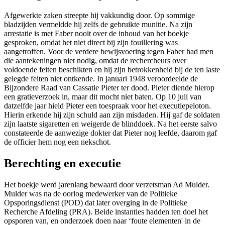
Afgewerkte zaken streepte hij vakkundig door. Op sommige
bladzijden vermeldde hij zelfs de gebruikte munitie. Na zijn
arrestatie is met Faber nooit over de inhoud van het boekje
gesproken, omdat het niet direct bij zijn fouillering was
aangetroffen. Voor de verdere bewijsvoering tegen Faber had men
die aantekeningen niet nodig, omdat de rechercheurs over
voldoende feiten beschikten en hij zijn betrokkenheid bij de ten laste
gelegde feiten niet ontkende. In januari 1948 veroordeelde de
Bijzondere Raad van Cassatie Pieter ter dood. Pieter diende hierop
een gratieverzoek in, maar dit mocht niet baten. Op 10 juli van
datzelfde jaar hield Pieter een toespraak voor het executiepeloton.
Hierin erkende hij zijn schuld aan zijn misdaden. Hij gaf de soldaten
zijn laatste sigaretten en weigerde de blinddoek. Na het eerste salvo
constateerde de aanwezige dokter dat Pieter nog leefde, daarom gaf
de officier hem nog een nekschot.
Berechting en executie
Het boekje werd jarenlang bewaard door verzetsman Ad Mulder.
Mulder was na de oorlog medewerker van de Politieke
Opsporingsdienst (POD) dat later overging in de Politieke
Recherche Afdeling (PRA). Beide instanties hadden ten doel het
opsporen van, en onderzoek doen naar ‘foute elementen' in de