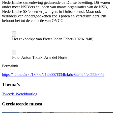
Nederlandse samenleving gedurende de Duitse bezetting. Dit waren
onder meer NSB’ers en leden van mantelorganisaties van de NSB,
Nederlandse SS’ers en vrijwilligers in Duitse dienst. Maar ook
verraders van ondergedokenen zoals joden en verzetsstrijders. Nu
behoort het tot de collectie van OVCG.
Het zakboekje van Pieter Johan Faber (1920-1948)
Foto: Anton Tiktak, Arte del Norte
Permalink
https://n2t.net/ark:/13004/214b007f334b4abc84c925fec552d052
Thema’s
Tweede Wereldoorlog
Gerelateerde musea