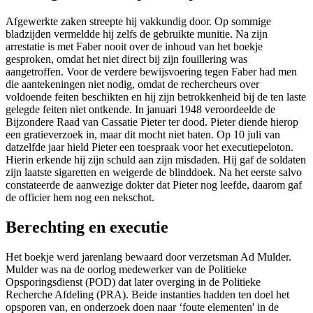
Afgewerkte zaken streepte hij vakkundig door. Op sommige
bladzijden vermeldde hij zelfs de gebruikte munitie. Na zijn
arrestatie is met Faber nooit over de inhoud van het boekje
gesproken, omdat het niet direct bij zijn fouillering was
aangetroffen. Voor de verdere bewijsvoering tegen Faber had men
die aantekeningen niet nodig, omdat de rechercheurs over
voldoende feiten beschikten en hij zijn betrokkenheid bij de ten laste
gelegde feiten niet ontkende. In januari 1948 veroordeelde de
Bijzondere Raad van Cassatie Pieter ter dood. Pieter diende hierop
een gratieverzoek in, maar dit mocht niet baten. Op 10 juli van
datzelfde jaar hield Pieter een toespraak voor het executiepeloton.
Hierin erkende hij zijn schuld aan zijn misdaden. Hij gaf de soldaten
zijn laatste sigaretten en weigerde de blinddoek. Na het eerste salvo
constateerde de aanwezige dokter dat Pieter nog leefde, daarom gaf
de officier hem nog een nekschot.
Berechting en executie
Het boekje werd jarenlang bewaard door verzetsman Ad Mulder.
Mulder was na de oorlog medewerker van de Politieke
Opsporingsdienst (POD) dat later overging in de Politieke
Recherche Afdeling (PRA). Beide instanties hadden ten doel het
opsporen van, en onderzoek doen naar ‘foute elementen' in de