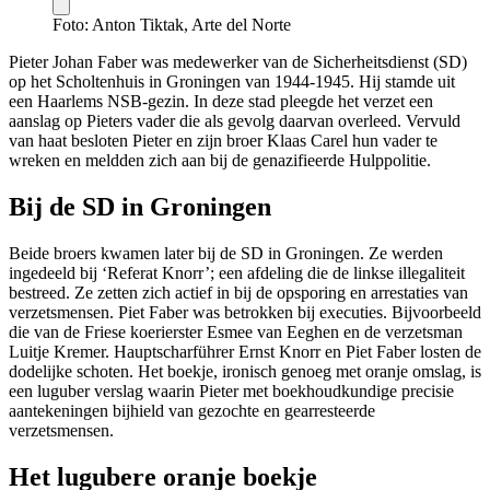
Foto: Anton Tiktak, Arte del Norte
Pieter Johan Faber was medewerker van de Sicherheitsdienst (SD)
op het Scholtenhuis in Groningen van 1944-1945. Hij stamde uit
een Haarlems NSB-gezin. In deze stad pleegde het verzet een
aanslag op Pieters vader die als gevolg daarvan overleed. Vervuld
van haat besloten Pieter en zijn broer Klaas Carel hun vader te
wreken en meldden zich aan bij de genazifieerde Hulppolitie.
Bij de SD in Groningen
Beide broers kwamen later bij de SD in Groningen. Ze werden
ingedeeld bij ‘Referat Knorr’; een afdeling die de linkse illegaliteit
bestreed. Ze zetten zich actief in bij de opsporing en arrestaties van
verzetsmensen. Piet Faber was betrokken bij executies. Bijvoorbeeld
die van de Friese koerierster Esmee van Eeghen en de verzetsman
Luitje Kremer. Hauptscharführer Ernst Knorr en Piet Faber losten de
dodelijke schoten. Het boekje, ironisch genoeg met oranje omslag, is
een luguber verslag waarin Pieter met boekhoudkundige precisie
aantekeningen bijhield van gezochte en gearresteerde
verzetsmensen.
Het lugubere oranje boekje