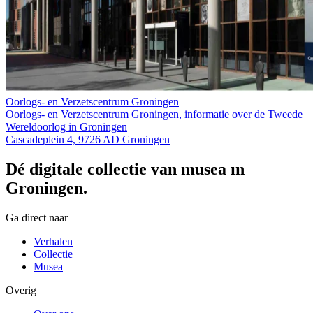
Oorlogs- en Verzetscentrum Groningen
Oorlogs- en Verzetscentrum Groningen, informatie over de Tweede
Wereldoorlog in Groningen
Cascadeplein 4, 9726 AD Groningen
Dé digitale collectie van musea in
Groningen.
Ga direct naar
Verhalen
Collectie
Musea
Overig