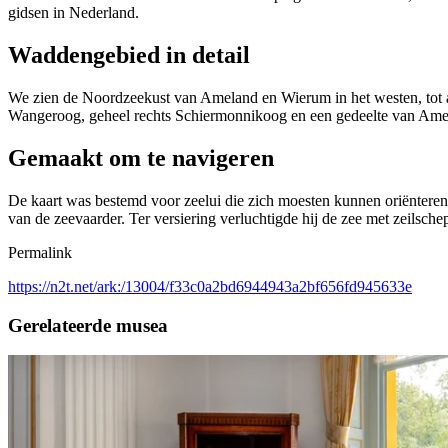
gidsen in Nederland.
Waddengebied in detail
We zien de Noordzeekust van Ameland en Wierum in het westen, tot aa
Wangeroog, geheel rechts Schiermonnikoog en een gedeelte van Amelan
Gemaakt om te navigeren
De kaart was bestemd voor zeelui die zich moesten kunnen oriënteren
van de zeevaarder. Ter versiering verluchtigde hij de zee met zeilsc
Permalink
https://n2t.net/ark:/13004/f33c0a2bd6944943a2bf656fd945633e
Gerelateerde musea