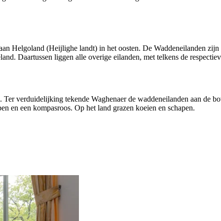
n Helgoland (Heijlighe landt) in het oosten. De Waddeneilanden zijn o
d. Daartussen liggen alle overige eilanden, met telkens de respectiev
. Ter verduidelijking tekende Waghenaer de waddeneilanden aan de boven
hepen en een kompasroos. Op het land grazen koeien en schapen.