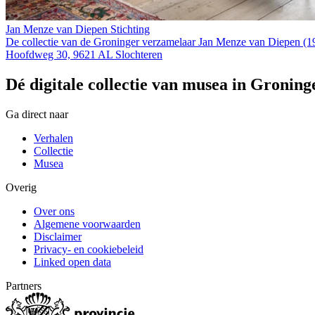
Jan Menze van Diepen Stichting
De collectie van de Groninger verzamelaar Jan Menze van Diepen (19
Hoofdweg 30, 9621 AL Slochteren
Dé digitale collectie van musea in Groning
Ga direct naar
Verhalen
Collectie
Musea
Overig
Over ons
Algemene voorwaarden
Disclaimer
Privacy- en cookiebeleid
Linked open data
Partners