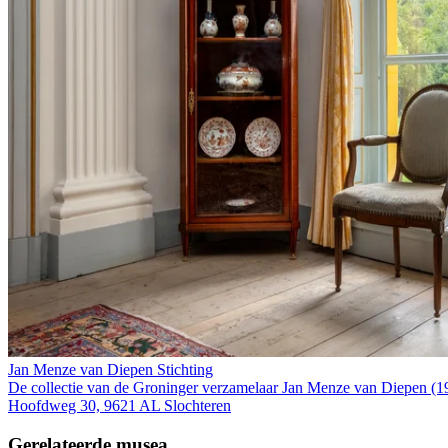
Jan Menze van Diepen Stichting
De collectie van de Groninger verzamelaar Jan Menze van Diepen (19
Hoofdweg 30, 9621 AL Slochteren
Gerelateerde musea