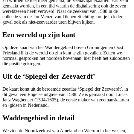
Zo worden ze niet meer gemaakt, de zeenavigatiekaarten. Als ze al
gemaakt worden, in een tijd waarin de digitalisering ook de zeven
wereldzeeën heeft veroverd. Naar de zeekaart van 1588 in de
collectie van de Jan Menze van Diepen Stichting kun je in ieder
geval ook als niet-zeevaarder uren blijven kijken.
Een wereld op zijn kant
Op deze kaart van het Waddengebied boven Groningen en Oost-
Friesland lijkt de wereld op zijn kant te zijn gevallen. Zetten we
normaal gesproken het noorden bovenaan, hier heeft het zuidoosten
die positie gekregen.
Uit de ‘Spiegel der Zeevaerdt’
De kaart komt uit de beroemde zeeatlas ‘Spiegel der Zeevaerdt’, in
dit geval een Engelse uitgave van 1588. Ze is gemaakt door Lucas
Janz Waghenaer (1534-1605), de eerste maker van zeemanskaarten
en -gidsen in Nederland.
Waddengebied in detail
We zien de Noordzeekust van Ameland en Wierum in het westen,