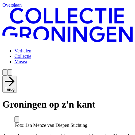
Overslaan
Verhalen
Collectie
Musea
Terug
Groningen op z'n kant
Foto: Jan Menze van Diepen Stichting