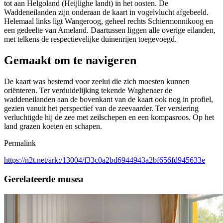
tot aan Helgoland (Heijlighe landt) in het oosten. De
Waddeneilanden zijn onderaan de kaart in vogelvlucht afgebeeld.
Helemaal links ligt Wangeroog, geheel rechts Schiermonnikoog en
een gedeelte van Ameland. Daartussen liggen alle overige eilanden,
met telkens de respectievelijke duinenrijen toegevoegd.
Gemaakt om te navigeren
De kaart was bestemd voor zeelui die zich moesten kunnen
oriënteren. Ter verduidelijking tekende Waghenaer de
waddeneilanden aan de bovenkant van de kaart ook nog in profiel,
gezien vanuit het perspectief van de zeevaarder. Ter versiering
verluchtigde hij de zee met zeilschepen en een kompasroos. Op het
land grazen koeien en schapen.
Permalink
https://n2t.net/ark:/13004/f33c0a2bd6944943a2bf656fd945633e
Gerelateerde musea