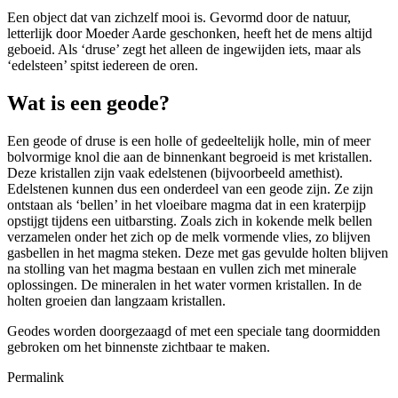
Een object dat van zichzelf mooi is. Gevormd door de natuur,
letterlijk door Moeder Aarde geschonken, heeft het de mens altijd
geboeid. Als ‘druse’ zegt het alleen de ingewijden iets, maar als
‘edelsteen’ spitst iedereen de oren.
Wat is een geode?
Een geode of druse is een holle of gedeeltelijk holle, min of meer
bolvormige knol die aan de binnenkant begroeid is met kristallen.
Deze kristallen zijn vaak edelstenen (bijvoorbeeld amethist).
Edelstenen kunnen dus een onderdeel van een geode zijn. Ze zijn
ontstaan als ‘bellen’ in het vloeibare magma dat in een kraterpijp
opstijgt tijdens een uitbarsting. Zoals zich in kokende melk bellen
verzamelen onder het zich op de melk vormende vlies, zo blijven
gasbellen in het magma steken. Deze met gas gevulde holten blijven
na stolling van het magma bestaan en vullen zich met minerale
oplossingen. De mineralen in het water vormen kristallen. In de
holten groeien dan langzaam kristallen.
Geodes worden doorgezaagd of met een speciale tang doormidden
gebroken om het binnenste zichtbaar te maken.
Permalink