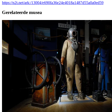
https://n2t.net/ark:/13004/e690fa36e24e4018a1487d55a0a0ed59
Gerelateerde musea