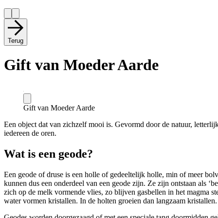
Terug
Gift van Moeder Aarde
Gift van Moeder Aarde
Een object dat van zichzelf mooi is. Gevormd door de natuur, letterlij
iedereen de oren.
Wat is een geode?
Een geode of druse is een holle of gedeeltelijk holle, min of meer bol
kunnen dus een onderdeel van een geode zijn. Ze zijn ontstaan als ‘bel
zich op de melk vormende vlies, zo blijven gasbellen in het magma st
water vormen kristallen. In de holten groeien dan langzaam kristallen.
Geodes worden doorgezaagd of met een speciale tang doormidden geb