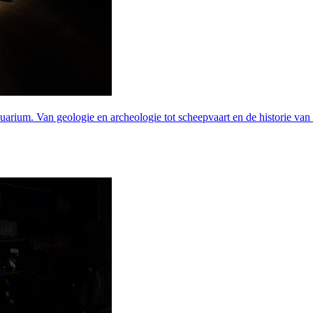
rium. Van geologie en archeologie tot scheepvaart en de historie van D