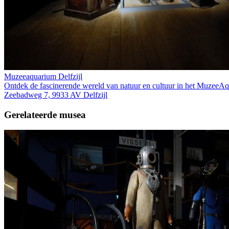
Muzeeaquarium Delfzijl
Ontdek de fascinerende wereld van natuur en cultuur in het MuzeeAqua
Zeebadweg 7, 9933 AV Delfzijl
Gerelateerde musea