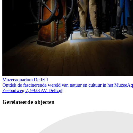
Muzeeaquarium Delfzijl
Ontdek de fascinerende wereld van natuur en cultuur in het MuzeeAqua
Zeebadweg 7, 9933 AV Delfzijl
Gerelateerde objecten