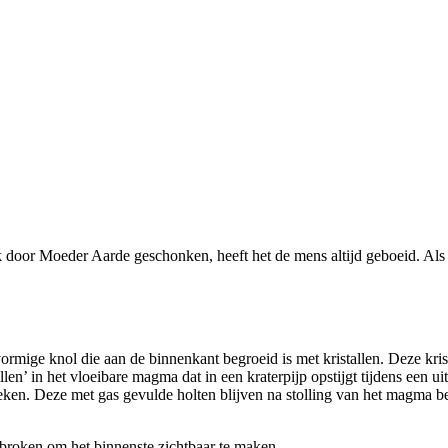
k door Moeder Aarde geschonken, heeft het de mens altijd geboeid. Als ‘d
vormige knol die aan de binnenkant begroeid is met kristallen. Deze kris
len’ in het vloeibare magma dat in een kraterpijp opstijgt tijdens een 
eken. Deze met gas gevulde holten blijven na stolling van het magma be
roken om het binnenste zichtbaar te maken.