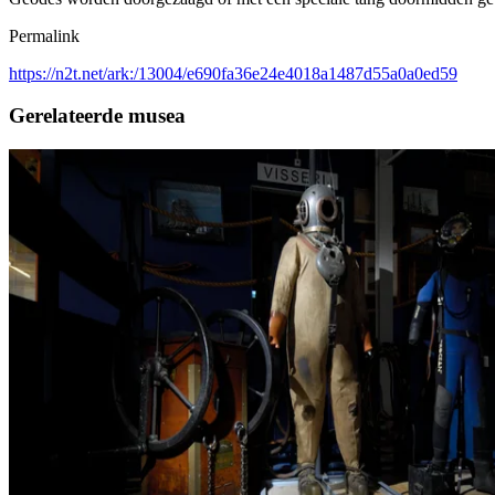
Permalink
https://n2t.net/ark:/13004/e690fa36e24e4018a1487d55a0a0ed59
Gerelateerde musea