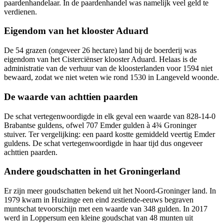
paardenhandelaar. In de paardenhandel was namelijk veel geld te
verdienen.
Eigendom van het klooster Aduard
De 54 grazen (ongeveer 26 hectare) land bij de boerderij was
eigendom van het Cisterciënser klooster Aduard. Helaas is de
administratie van de verhuur van de kloosterlanden voor 1594 niet
bewaard, zodat we niet weten wie rond 1530 in Langeveld woonde.
De waarde van achttien paarden
De schat vertegenwoordigde in elk geval een waarde van 828-14-0
Brabantse guldens, ofwel 707 Emder gulden à 4¾ Groninger
stuiver. Ter vergelijking: een paard kostte gemiddeld veertig Emder
guldens. De schat vertegenwoordigde in haar tijd dus ongeveer
achttien paarden.
Andere goudschatten in het Groningerland
Er zijn meer goudschatten bekend uit het Noord-Groninger land. In
1979 kwam in Huizinge een eind zestiende-eeuws begraven
muntschat tevoorschijn met een waarde van 348 gulden. In 2017
werd in Loppersum een kleine goudschat van 48 munten uit