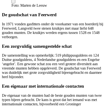
Foto: Marten de Leeuw
De goudschat van Feerwerd
In 1971 vonden gasfitters onder de voorkamer van een boerderij bij
Feerwerd, Langveld twee stenen kruikjes met maar liefst 648
gouden munten. De kruikjes werden ergens tussen 1528 en 1548
verborgen.
Een zorgvuldig samengestelde schat
De samenstelling was opmerkelijk: 519 philippusguldens en 124
Duitse goudguldens, 4 Nederlandse goudguldens en een Engelse
‘angelot’. Een gewone schat zou een veel grotere diversiteit aan
vreemde munten hebben opgeleverd. De goudschat van Feerwerd
was duidelijk met grote zorgvuldigheid bijeengebracht en daarmee
heel bijzonder.
Een eigenaar met internationale contacten
De eigenaar van de munten had de beste gouden munten van twee
typen bijeen gebracht. De kans is groot dat het iemand was met
internationale contacten, bijvoorbeeld een Groninger