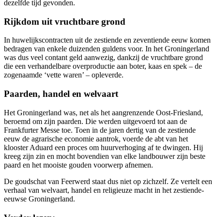
dezelfde tijd gevonden.
Rijkdom uit vruchtbare grond
In huwelijkscontracten uit de zestiende en zeventiende eeuw komen
bedragen van enkele duizenden guldens voor. In het Groningerland
was dus veel contant geld aanwezig, dankzij de vruchtbare grond
die een verhandelbare overproductie aan boter, kaas en spek – de
zogenaamde ‘vette waren’ – opleverde.
Paarden, handel en welvaart
Het Groningerland was, net als het aangrenzende Oost-Friesland,
beroemd om zijn paarden. Die werden uitgevoerd tot aan de
Frankfurter Messe toe. Toen in de jaren dertig van de zestiende
eeuw de agrarische economie aantrok, voerde de abt van het
klooster Aduard een proces om huurverhoging af te dwingen. Hij
kreeg zijn zin en mocht bovendien van elke landbouwer zijn beste
paard en het mooiste gouden voorwerp afnemen.
De goudschat van Feerwerd staat dus niet op zichzelf. Ze vertelt een
verhaal van welvaart, handel en religieuze macht in het zestiende-
eeuwse Groningerland.