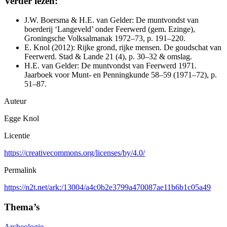
Verder lezen:
J.W. Boersma & H.E. van Gelder: De muntvondst van
boerderij ‘Langeveld’ onder Feerwerd (gem. Ezinge),
Groningsche Volksalmanak 1972–73, p. 191–220.
E. Knol (2012): Rijke grond, rijke mensen. De goudschat van
Feerwerd. Stad & Lande 21 (4), p. 30–32 & omslag.
H.E. van Gelder: De muntvondst van Feerwerd 1971.
Jaarboek voor Munt- en Penningkunde 58–59 (1971–72), p.
51–87.
Auteur
Egge Knol
Licentie
https://creativecommons.org/licenses/by/4.0/
Permalink
https://n2t.net/ark:/13004/a4c0b2e3799a470087ae11b6b1c05a49
Thema’s
Archeologie