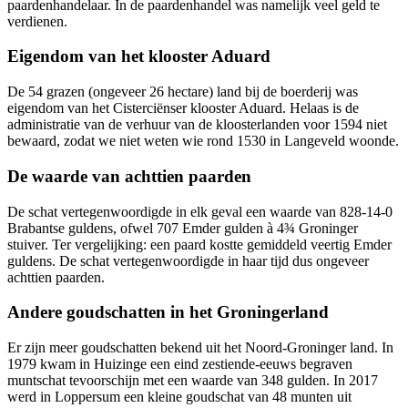
paardenhandelaar. In de paardenhandel was namelijk veel geld te
verdienen.
Eigendom van het klooster Aduard
De 54 grazen (ongeveer 26 hectare) land bij de boerderij was
eigendom van het Cisterciënser klooster Aduard. Helaas is de
administratie van de verhuur van de kloosterlanden voor 1594 niet
bewaard, zodat we niet weten wie rond 1530 in Langeveld woonde.
De waarde van achttien paarden
De schat vertegenwoordigde in elk geval een waarde van 828-14-0
Brabantse guldens, ofwel 707 Emder gulden à 4¾ Groninger
stuiver. Ter vergelijking: een paard kostte gemiddeld veertig Emder
guldens. De schat vertegenwoordigde in haar tijd dus ongeveer
achttien paarden.
Andere goudschatten in het Groningerland
Er zijn meer goudschatten bekend uit het Noord-Groninger land. In
1979 kwam in Huizinge een eind zestiende-eeuws begraven
muntschat tevoorschijn met een waarde van 348 gulden. In 2017
werd in Loppersum een kleine goudschat van 48 munten uit