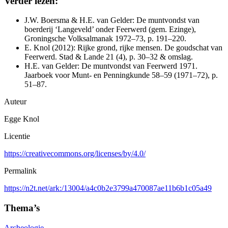
Verder lezen:
J.W. Boersma & H.E. van Gelder: De muntvondst van
boerderij ‘Langeveld’ onder Feerwerd (gem. Ezinge),
Groningsche Volksalmanak 1972–73, p. 191–220.
E. Knol (2012): Rijke grond, rijke mensen. De goudschat van
Feerwerd. Stad & Lande 21 (4), p. 30–32 & omslag.
H.E. van Gelder: De muntvondst van Feerwerd 1971.
Jaarboek voor Munt- en Penningkunde 58–59 (1971–72), p.
51–87.
Auteur
Egge Knol
Licentie
https://creativecommons.org/licenses/by/4.0/
Permalink
https://n2t.net/ark:/13004/a4c0b2e3799a470087ae11b6b1c05a49
Thema’s
Archeologie