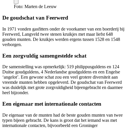
Foto: Marten de Leeuw
De goudschat van Feerwerd
In 1971 vonden gasfitters onder de voorkamer van een boerderij bij
Feerwerd, Langveld twee stenen kruikjes met maar liefst 648
gouden munten. De kruikjes werden ergens tussen 1528 en 1548
verborgen.
Een zorgvuldig samengestelde schat
De samenstelling was opmerkelijk: 519 philippusguldens en 124
Duitse goudguldens, 4 Nederlandse goudguldens en een Engelse
‘angelot’. Een gewone schat zou een veel grotere diversiteit aan
vreemde munten hebben opgeleverd. De goudschat van Feerwerd
was duidelijk met grote zorgvuldigheid bijeengebracht en daarmee
heel bijzonder.
Een eigenaar met internationale contacten
De eigenaar van de munten had de beste gouden munten van twee
typen bijeen gebracht. De kans is groot dat het iemand was met
internationale contacten, bijvoorbeeld een Groninger