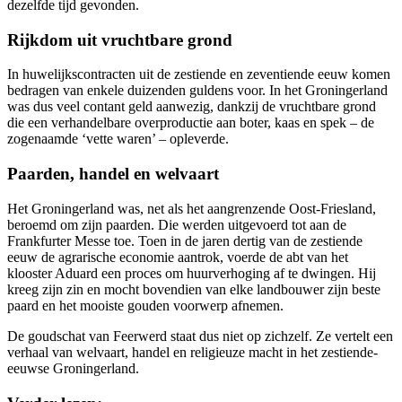
dezelfde tijd gevonden.
Rijkdom uit vruchtbare grond
In huwelijkscontracten uit de zestiende en zeventiende eeuw komen
bedragen van enkele duizenden guldens voor. In het Groningerland
was dus veel contant geld aanwezig, dankzij de vruchtbare grond
die een verhandelbare overproductie aan boter, kaas en spek – de
zogenaamde ‘vette waren’ – opleverde.
Paarden, handel en welvaart
Het Groningerland was, net als het aangrenzende Oost-Friesland,
beroemd om zijn paarden. Die werden uitgevoerd tot aan de
Frankfurter Messe toe. Toen in de jaren dertig van de zestiende
eeuw de agrarische economie aantrok, voerde de abt van het
klooster Aduard een proces om huurverhoging af te dwingen. Hij
kreeg zijn zin en mocht bovendien van elke landbouwer zijn beste
paard en het mooiste gouden voorwerp afnemen.
De goudschat van Feerwerd staat dus niet op zichzelf. Ze vertelt een
verhaal van welvaart, handel en religieuze macht in het zestiende-
eeuwse Groningerland.