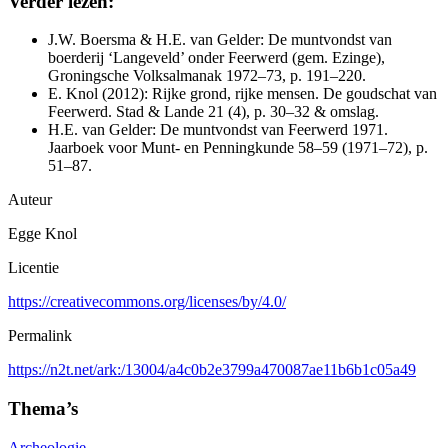
Verder lezen:
J.W. Boersma & H.E. van Gelder: De muntvondst van
boerderij ‘Langeveld’ onder Feerwerd (gem. Ezinge),
Groningsche Volksalmanak 1972–73, p. 191–220.
E. Knol (2012): Rijke grond, rijke mensen. De goudschat van
Feerwerd. Stad & Lande 21 (4), p. 30–32 & omslag.
H.E. van Gelder: De muntvondst van Feerwerd 1971.
Jaarboek voor Munt- en Penningkunde 58–59 (1971–72), p.
51–87.
Auteur
Egge Knol
Licentie
https://creativecommons.org/licenses/by/4.0/
Permalink
https://n2t.net/ark:/13004/a4c0b2e3799a470087ae11b6b1c05a49
Thema’s
Archeologie