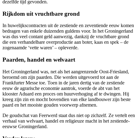
dezelfde tijd gevonden.
Rijkdom uit vruchtbare grond
In huwelijkscontracten uit de zestiende en zeventiende eeuw komen
bedragen van enkele duizenden guldens voor. In het Groningerland
was dus veel contant geld aanwezig, dankzij de vruchtbare grond
die een verhandelbare overproductie aan boter, kaas en spek – de
zogenaamde ‘vette waren’ – opleverde.
Paarden, handel en welvaart
Het Groningerland was, net als het aangrenzende Oost-Friesland,
beroemd om zijn paarden. Die werden uitgevoerd tot aan de
Frankfurter Messe toe. Toen in de jaren dertig van de zestiende
eeuw de agrarische economie aantrok, voerde de abt van het
klooster Aduard een proces om huurverhoging af te dwingen. Hij
kreeg zijn zin en mocht bovendien van elke landbouwer zijn beste
paard en het mooiste gouden voorwerp afnemen.
De goudschat van Feerwerd staat dus niet op zichzelf. Ze vertelt een
verhaal van welvaart, handel en religieuze macht in het zestiende-
eeuwse Groningerland.