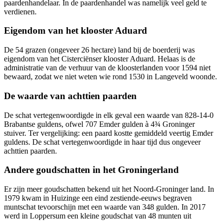
paardenhandelaar. In de paardenhandel was namelijk veel geld te
verdienen.
Eigendom van het klooster Aduard
De 54 grazen (ongeveer 26 hectare) land bij de boerderij was
eigendom van het Cisterciënser klooster Aduard. Helaas is de
administratie van de verhuur van de kloosterlanden voor 1594 niet
bewaard, zodat we niet weten wie rond 1530 in Langeveld woonde.
De waarde van achttien paarden
De schat vertegenwoordigde in elk geval een waarde van 828-14-0
Brabantse guldens, ofwel 707 Emder gulden à 4¾ Groninger
stuiver. Ter vergelijking: een paard kostte gemiddeld veertig Emder
guldens. De schat vertegenwoordigde in haar tijd dus ongeveer
achttien paarden.
Andere goudschatten in het Groningerland
Er zijn meer goudschatten bekend uit het Noord-Groninger land. In
1979 kwam in Huizinge een eind zestiende-eeuws begraven
muntschat tevoorschijn met een waarde van 348 gulden. In 2017
werd in Loppersum een kleine goudschat van 48 munten uit