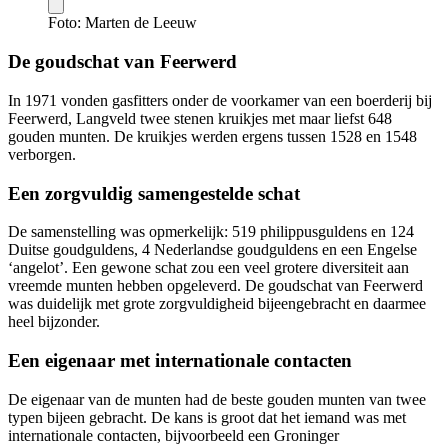
Foto: Marten de Leeuw
De goudschat van Feerwerd
In 1971 vonden gasfitters onder de voorkamer van een boerderij bij
Feerwerd, Langveld twee stenen kruikjes met maar liefst 648
gouden munten. De kruikjes werden ergens tussen 1528 en 1548
verborgen.
Een zorgvuldig samengestelde schat
De samenstelling was opmerkelijk: 519 philippusguldens en 124
Duitse goudguldens, 4 Nederlandse goudguldens en een Engelse
‘angelot’. Een gewone schat zou een veel grotere diversiteit aan
vreemde munten hebben opgeleverd. De goudschat van Feerwerd
was duidelijk met grote zorgvuldigheid bijeengebracht en daarmee
heel bijzonder.
Een eigenaar met internationale contacten
De eigenaar van de munten had de beste gouden munten van twee
typen bijeen gebracht. De kans is groot dat het iemand was met
internationale contacten, bijvoorbeeld een Groninger