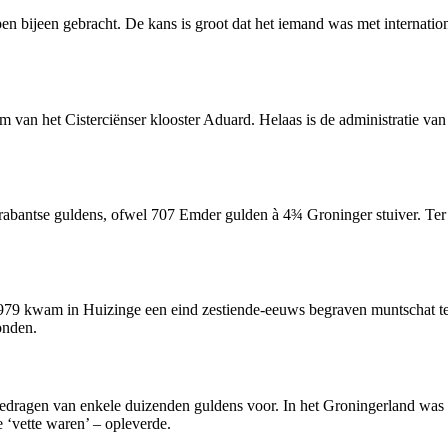
 bijeen gebracht. De kans is groot dat het iemand was met internation
m van het Cisterciënser klooster Aduard. Helaas is de administratie va
abantse guldens, ofwel 707 Emder gulden à 4¾ Groninger stuiver. Ter 
1979 kwam in Huizinge een eind zestiende-eeuws begraven muntschat t
onden.
edragen van enkele duizenden guldens voor. In het Groningerland was 
 ‘vette waren’ – opleverde.