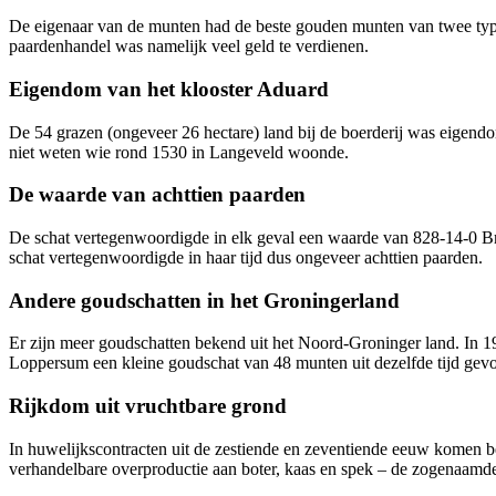
De eigenaar van de munten had de beste gouden munten van twee typen
paardenhandel was namelijk veel geld te verdienen.
Eigendom van het klooster Aduard
De 54 grazen (ongeveer 26 hectare) land bij de boerderij was eigendo
niet weten wie rond 1530 in Langeveld woonde.
De waarde van achttien paarden
De schat vertegenwoordigde in elk geval een waarde van 828-14-0 Br
schat vertegenwoordigde in haar tijd dus ongeveer achttien paarden.
Andere goudschatten in het Groningerland
Er zijn meer goudschatten bekend uit het Noord-Groninger land. In 
Loppersum een kleine goudschat van 48 munten uit dezelfde tijd gev
Rijkdom uit vruchtbare grond
In huwelijkscontracten uit de zestiende en zeventiende eeuw komen b
verhandelbare overproductie aan boter, kaas en spek – de zogenaamde