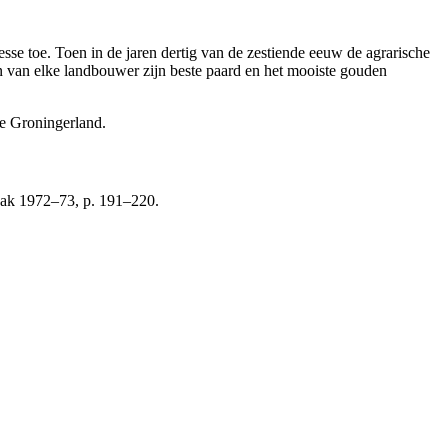
se toe. Toen in de jaren dertig van de zestiende eeuw de agrarische
n van elke landbouwer zijn beste paard en het mooiste gouden
se Groningerland.
nak 1972–73, p. 191–220.