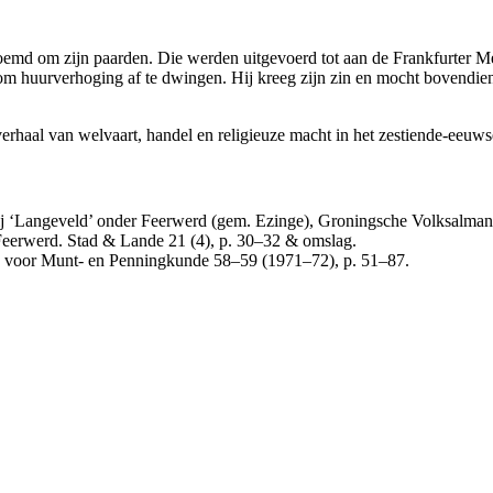
emd om zijn paarden. Die werden uitgevoerd tot aan de Frankfurter Mes
om huurverhoging af te dwingen. Hij kreeg zijn zin en mocht bovendie
verhaal van welvaart, handel en religieuze macht in het zestiende-eeuw
j ‘Langeveld’ onder Feerwerd (gem. Ezinge), Groningsche Volksalma
Feerwerd. Stad & Lande 21 (4), p. 30–32 & omslag.
 voor Munt- en Penningkunde 58–59 (1971–72), p. 51–87.