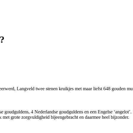
?
Feerwerd, Langveld twee stenen kruikjes met maar liefst 648 gouden m
se goudguldens, 4 Nederlandse goudguldens en een Engelse ‘angelot’. E
met grote zorgvuldigheid bijeengebracht en daarmee heel bijzonder.