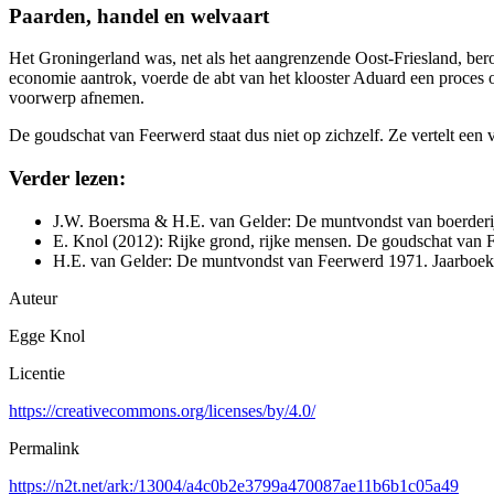
Paarden, handel en welvaart
Het Groningerland was, net als het aangrenzende Oost-Friesland, bero
economie aantrok, voerde de abt van het klooster Aduard een proces 
voorwerp afnemen.
De goudschat van Feerwerd staat dus niet op zichzelf. Ze vertelt een 
Verder lezen:
J.W. Boersma & H.E. van Gelder: De muntvondst van boerderi
E. Knol (2012): Rijke grond, rijke mensen. De goudschat van 
H.E. van Gelder: De muntvondst van Feerwerd 1971. Jaarboek
Auteur
Egge Knol
Licentie
https://creativecommons.org/licenses/by/4.0/
Permalink
https://n2t.net/ark:/13004/a4c0b2e3799a470087ae11b6b1c05a49