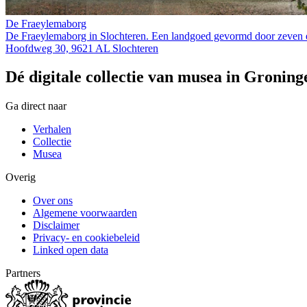
De Fraeylemaborg
De Fraeylemaborg in Slochteren. Een landgoed gevormd door zeven 
Hoofdweg 30, 9621 AL Slochteren
Dé digitale collectie van musea in Groning
Ga direct naar
Verhalen
Collectie
Musea
Overig
Over ons
Algemene voorwaarden
Disclaimer
Privacy- en cookiebeleid
Linked open data
Partners