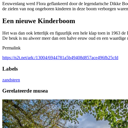
Eeuwenlang werd Flora geflankeerd door de legendarische Dikke Bo
de zielen van nog ongeboren kinderen in deze boom verborgen waren. 
Een nieuwe Kinderboom
Het was dan ook letterlijk en figuurlijk een hele klap toen in 1963
De beuk is nu alweer meer dan een halve eeuw oud en een waardig
Permalink
https://n2t.net/ark:/13004/6944781a5b49408d857ace496fb25cfd
Labels
zandsteen
Gerelateerde musea