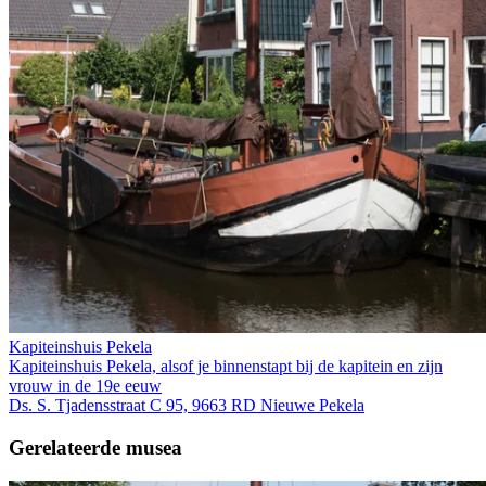
Kapiteinshuis Pekela
Kapiteinshuis Pekela, alsof je binnenstapt bij de kapitein en zijn
vrouw in de 19e eeuw
Ds. S. Tjadensstraat C 95, 9663 RD Nieuwe Pekela
Gerelateerde musea