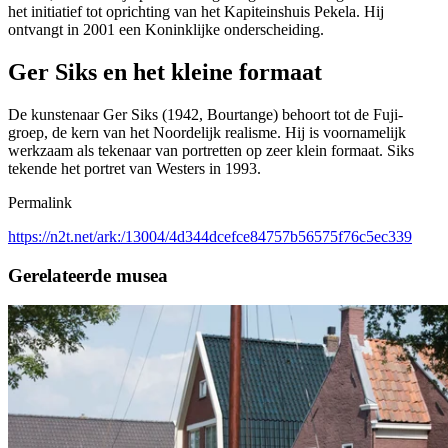
het initiatief tot oprichting van het Kapiteinshuis Pekela. Hij
ontvangt in 2001 een Koninklijke onderscheiding.
Ger Siks en het kleine formaat
De kunstenaar Ger Siks (1942, Bourtange) behoort tot de Fuji-
groep, de kern van het Noordelijk realisme. Hij is voornamelijk
werkzaam als tekenaar van portretten op zeer klein formaat. Siks
tekende het portret van Westers in 1993.
Permalink
https://n2t.net/ark:/13004/4d344dcefce84757b56575f76c5ec339
Gerelateerde musea