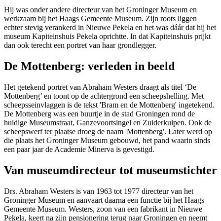
Hij was onder andere directeur van het Groninger Museum en
werkzaam bij het Haags Gemeente Museum. Zijn roots liggen
echter stevig verankerd in Nieuwe Pekela en het was dáár dat hij het
museum Kapiteinshuis Pekela oprichtte. In dat Kapiteinshuis prijkt
dan ook terecht een portret van haar grondlegger.
De Mottenberg: verleden in beeld
Het getekend portret van Abraham Westers draagt als titel ‘De
Mottenberg’ en toont op de achtergrond een scheepshelling. Met
scheepsseinvlaggen is de tekst 'Bram en de Mottenberg' ingetekend.
De Mottenberg was een buurtje in de stad Groningen rond de
huidige Museumstraat, Ganzevoortsingel en Zuiderkuipen. Ook de
scheepswerf ter plaatse droeg de naam 'Mottenberg'. Later werd op
die plaats het Groninger Museum gebouwd, het pand waarin sinds
een paar jaar de Academie Minerva is gevestigd.
Van museumdirecteur tot museumstichter
Drs. Abraham Westers is van 1963 tot 1977 directeur van het
Groninger Museum en aanvaart daarna een functie bij het Haags
Gemeente Museum. Westers, zoon van een fabrikant in Nieuwe
Pekela, keert na zijn pensionering terug naar Groningen en neemt