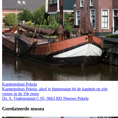
Kapiteinshuis Pekela
Kapiteinshuis Pekela, alsof je binnenstapt bij de kapitein en zijn
vrouw in de 19e eeuw
Ds. S. Tjadensstraat C 95, 9663 RD Nieuwe Pekela
Gerelateerde musea