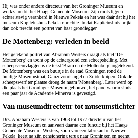
Hij was onder andere directeur van het Groninger Museum en
werkzaam bij het Haags Gemeente Museum. Zijn roots liggen
echter stevig verankerd in Nieuwe Pekela en het was dáár dat hij het
museum Kapiteinshuis Pekela oprichtte. In dat Kapiteinshuis prijkt
dan ook terecht een portret van haar grondlegger.
De Mottenberg: verleden in beeld
Het getekend portret van Abraham Westers draagt als titel ‘De
Mottenberg’ en toont op de achtergrond een scheepshelling. Met
scheepsseinvlaggen is de tekst 'Bram en de Mottenberg' ingetekend.
De Mottenberg was een buurtje in de stad Groningen rond de
huidige Museumstraat, Ganzevoortsingel en Zuiderkuipen. Ook de
scheepswerf ter plaatse droeg de naam 'Mottenberg'. Later werd op
die plaats het Groninger Museum gebouwd, het pand waarin sinds
een paar jaar de Academie Minerva is gevestigd.
Van museumdirecteur tot museumstichter
Drs. Abraham Westers is van 1963 tot 1977 directeur van het
Groninger Museum en aanvaart daarna een functie bij het Haags
Gemeente Museum. Westers, zoon van een fabrikant in Nieuwe
Pekela, keert na zijn pensionering terug naar Groningen en neemt