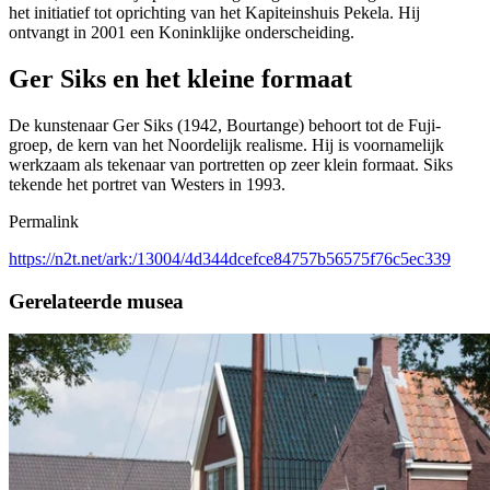
het initiatief tot oprichting van het Kapiteinshuis Pekela. Hij
ontvangt in 2001 een Koninklijke onderscheiding.
Ger Siks en het kleine formaat
De kunstenaar Ger Siks (1942, Bourtange) behoort tot de Fuji-
groep, de kern van het Noordelijk realisme. Hij is voornamelijk
werkzaam als tekenaar van portretten op zeer klein formaat. Siks
tekende het portret van Westers in 1993.
Permalink
https://n2t.net/ark:/13004/4d344dcefce84757b56575f76c5ec339
Gerelateerde musea