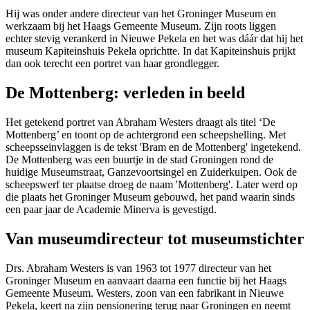
Hij was onder andere directeur van het Groninger Museum en
werkzaam bij het Haags Gemeente Museum. Zijn roots liggen
echter stevig verankerd in Nieuwe Pekela en het was dáár dat hij het
museum Kapiteinshuis Pekela oprichtte. In dat Kapiteinshuis prijkt
dan ook terecht een portret van haar grondlegger.
De Mottenberg: verleden in beeld
Het getekend portret van Abraham Westers draagt als titel ‘De
Mottenberg’ en toont op de achtergrond een scheepshelling. Met
scheepsseinvlaggen is de tekst 'Bram en de Mottenberg' ingetekend.
De Mottenberg was een buurtje in de stad Groningen rond de
huidige Museumstraat, Ganzevoortsingel en Zuiderkuipen. Ook de
scheepswerf ter plaatse droeg de naam 'Mottenberg'. Later werd op
die plaats het Groninger Museum gebouwd, het pand waarin sinds
een paar jaar de Academie Minerva is gevestigd.
Van museumdirecteur tot museumstichter
Drs. Abraham Westers is van 1963 tot 1977 directeur van het
Groninger Museum en aanvaart daarna een functie bij het Haags
Gemeente Museum. Westers, zoon van een fabrikant in Nieuwe
Pekela, keert na zijn pensionering terug naar Groningen en neemt