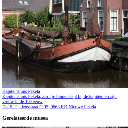
Kapiteinshuis Pekela
Kapiteinshuis Pekela, alsof je binnenstapt bij de kapitein en zijn
vrouw in de 19e eeuw
Ds. S. Tjadensstraat C 95, 9663 RD Nieuwe Pekela
Gerelateerde musea