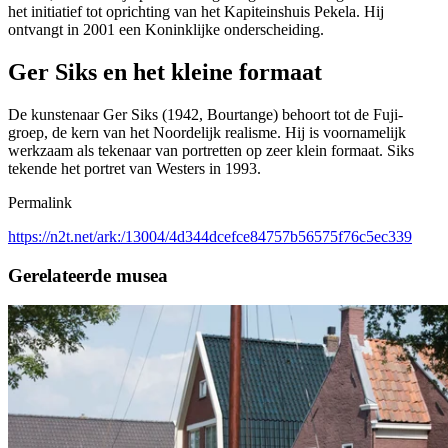
het initiatief tot oprichting van het Kapiteinshuis Pekela. Hij
ontvangt in 2001 een Koninklijke onderscheiding.
Ger Siks en het kleine formaat
De kunstenaar Ger Siks (1942, Bourtange) behoort tot de Fuji-
groep, de kern van het Noordelijk realisme. Hij is voornamelijk
werkzaam als tekenaar van portretten op zeer klein formaat. Siks
tekende het portret van Westers in 1993.
Permalink
https://n2t.net/ark:/13004/4d344dcefce84757b56575f76c5ec339
Gerelateerde musea