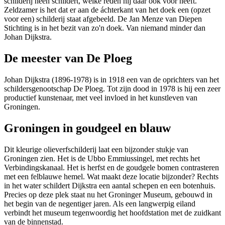
schilderij heen schildert, welke reden hij daar ook voor heeft.
Zeldzamer is het dat er aan de áchterkant van het doek een (opzet
voor een) schilderij staat afgebeeld. De Jan Menze van Diepen
Stichting is in het bezit van zo'n doek. Van niemand minder dan
Johan Dijkstra.
De meester van De Ploeg
Johan Dijkstra (1896-1978) is in 1918 een van de oprichters van het
schildersgenootschap De Ploeg. Tot zijn dood in 1978 is hij een zeer
productief kunstenaar, met veel invloed in het kunstleven van
Groningen.
Groningen in goudgeel en blauw
Dit kleurige olieverfschilderij laat een bijzonder stukje van
Groningen zien. Het is de Ubbo Emmiussingel, met rechts het
Verbindingskanaal. Het is herfst en de goudgele bomen contrasteren
met een felblauwe hemel. Wat maakt deze locatie bijzonder? Rechts
in het water schildert Dijkstra een aantal schepen en een botenhuis.
Precies op deze plek staat nu het Groninger Museum, gebouwd in
het begin van de negentiger jaren. Als een langwerpig eiland
verbindt het museum tegenwoordig het hoofdstation met de zuidkant
van de binnenstad.