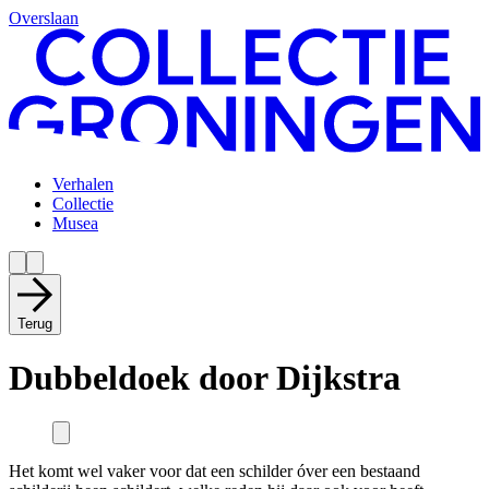
Overslaan
Verhalen
Collectie
Musea
Terug
Dubbeldoek door Dijkstra
Het komt wel vaker voor dat een schilder óver een bestaand